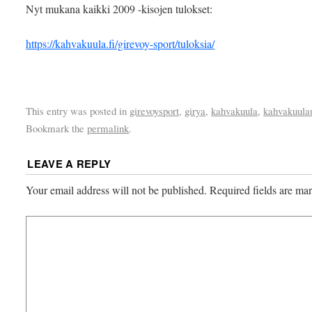
Nyt mukana kaikki 2009 -kisojen tulokset:
https://kahvakuula.fi/girevoy-sport/tuloksia/
This entry was posted in
girevoysport
,
girya
,
kahvakuula
,
kahvakuula
Bookmark the
permalink
.
LEAVE A REPLY
Your email address will not be published.
Required fields are m