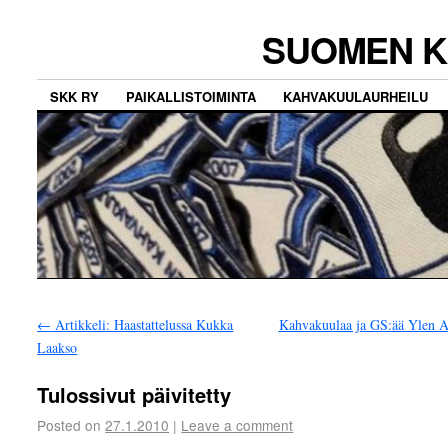
SUOMEN K
SKK RY
PAIKALLISTOIMINTA
KAHVAKUULAURHEILU
←
Artikkeli: Haastattelussa Kukka
Kahvakuulaa ja GS:ää Ylen A
Laakso
Tulossivut päivitetty
Posted on
27.1.2010
|
Leave a comment