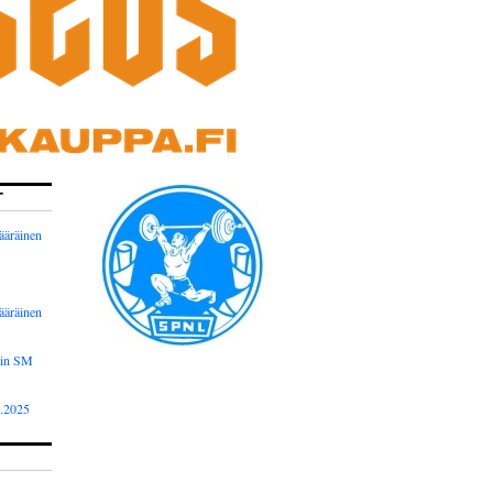
T
ääräinen
ääräinen
nin SM
2.2025