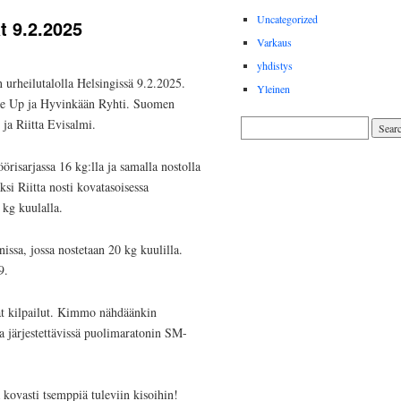
Uncategorized
t 9.2.2025
Varkaus
yhdistys
urheilutalolla Helsingissä 9.2.2025.
Yleinen
t me Up ja Hyvinkään Ryhti. Suomen
ja Riitta Evisalmi.
örisarjassa 16 kg:lla ja samalla nostolla
si Riitta nosti kovatasoisessa
 kg kuulalla.
issa, jossa nostetaan 20 kg kuulilla.
9.
vat kilpailut. Kimmo nähdäänkin
sa järjestettävissä puolimaratonin SM-
 kovasti tsemppiä tuleviin kisoihin!