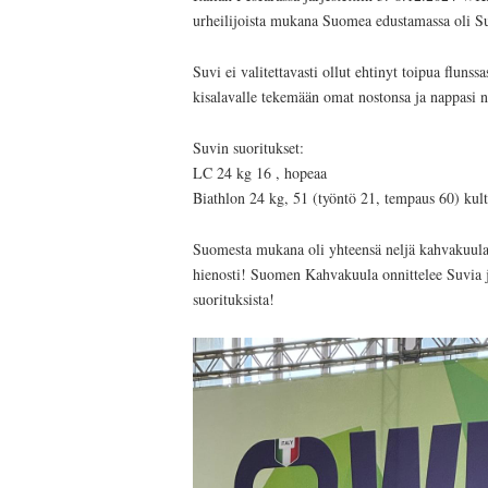
urheilijoista mukana Suomea edustamassa oli Su
Suvi ei valitettavasti ollut ehtinyt toipua flunss
kisalavalle tekemään omat nostonsa ja nappasi n
Suvin suoritukset:
LC 24 kg 16 , hopeaa
Biathlon 24 kg, 51 (työntö 21, tempaus 60) kul
Suomesta mukana oli yhteensä neljä kahvakuulaur
hienosti! Suomen Kahvakuula onnittelee Suvia
suorituksista!