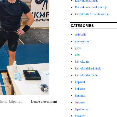
Kahvakuulaurheilu
Kahvakuulaurheiluseuroja
kahvakuula.fi Facebookissa
CATEGORIES
artikkelit
girevoysport
girya
iukl
kahvakuula
kahvakuulaharjoittelu
kahvakuulaurheilu
kilpailut
kokkola
koulutus
Leave a comment
heilu
,
kilpailut
,
tampere
tapahtumat
tulokset