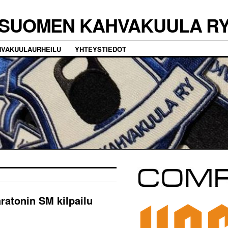
SUOMEN KAHVAKUULA R
HVAKUULAURHEILU
YHTEYSTIEDOT
ratonin SM kilpailu