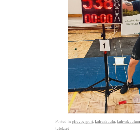
Posted in
girevoysport
,
kahvakuula
,
kahvakuulaur
tulokset