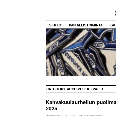
SKK RY
PAIKALLISTOIMINTA
KA
CATEGORY ARCHIVES:
KILPAILUT
Kahvakuulaurheilun puolima
2025
Posted on
10.3.2025
|
Leave a comment