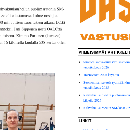
 kahvakuulaurheilun puolimaratonin SM-
ssa oli edustamassa kolme nostajaa.
30 minuuttisen suorituksen aikana LC:tä
lmanneksi. Jani Sipponen nosti OALC:tä
saan toisena. Kimmo Partanen (kuvassa)
n 16 kiloisella kuulalla 538 kertaa ollen
VIIMEISIMMÄT ARTIKKELI
Suomen kahvakuula ry:n sääntöm
vuosikokous 2026
Treenivuosi 2026 käyntiin
Suomen kahvakuula ry:n sääntöm
vuosikokous 2025
Kahvakuulaurheilun puolimarato
kilpailu 2025
Kahvakuulaurheilun SM-kisat 9.
LINKIT