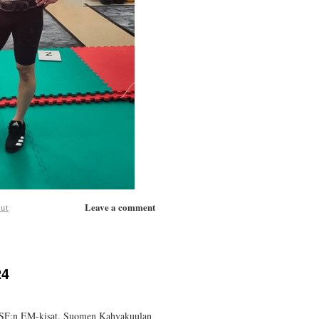
Leave a comment
lut
24
 WKSF:n EM-kisat. Suomen Kahvakuulan