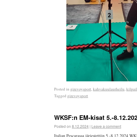
Posted in
girevoysport
,
kahvakuulaurheilu
,
kilpai
Tagged
girevoysport
WKSF:n EM-kisat 5.-8.12.20
Posted on
8.12.2024
|
Leave a comment
Italian Pescarassa järjestettiin 5.-8.12.2024