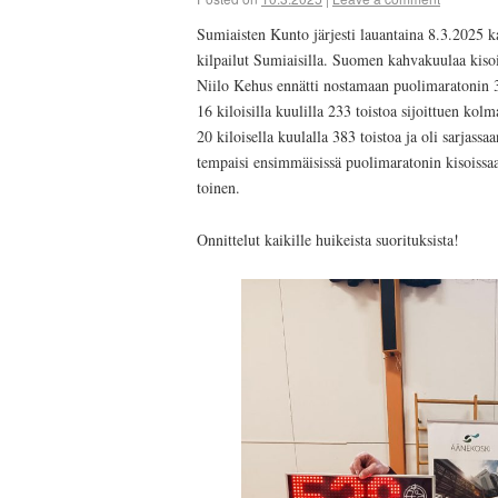
Sumiaisten Kunto järjesti lauantaina 8.3.2025
kilpailut Sumiaisilla. Suomen kahvakuulaa kisoi
Niilo Kehus ennätti nostamaan puolimaratonin 
16 kiloisilla kuulilla 233 toistoa sijoittuen ko
20 kiloisella kuulalla 383 toistoa ja oli sarjas
tempaisi ensimmäisissä puolimaratonin kisoissaa
toinen.
Onnittelut kaikille huikeista suorituksista!