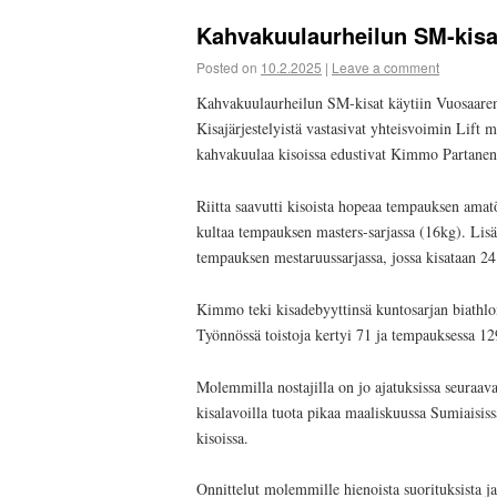
Kahvakuulaurheilun SM-kisa
Posted on
10.2.2025
|
Leave a comment
Kahvakuulaurheilun SM-kisat käytiin Vuosaaren 
Kisajärjestelyistä vastasivat yhteisvoimin Lif
kahvakuulaa kisoissa edustivat Kimmo Partanen 
Riitta saavutti kisoista hopeaa tempauksen amatö
kultaa tempauksen masters-sarjassa (16kg). Lisäk
tempauksen mestaruussarjassa, jossa kisataan 24
Kimmo teki kisadebyyttinsä kuntosarjan biathlon
Työnnössä toistoja kertyi 71 ja tempauksessa 12
Molemmilla nostajilla on jo ajatuksissa seuraa
kisalavoilla tuota pikaa maaliskuussa Sumiaisis
kisoissa.
Onnittelut molemmille hienoista suorituksista ja