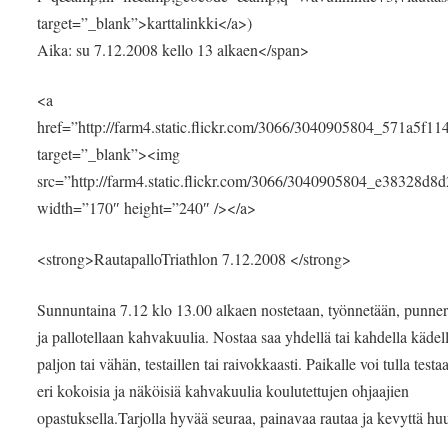
target=”_blank”>karttalinkki</a>)
Aika: su 7.12.2008 kello 13 alkaen</span>
<a
href=”http://farm4.static.flickr.com/3066/3040905804_571a5f11
target=”_blank”><img
src=”http://farm4.static.flickr.com/3066/3040905804_e38328d8
width=”170″ height=”240″ /></a>
<strong>RautapalloTriathlon 7.12.2008 </strong>
Sunnuntaina 7.12 klo 13.00 alkaen nostetaan, työnnetään, punner
ja pallotellaan kahvakuulia. Nostaa saa yhdellä tai kahdella kädell
paljon tai vähän, testaillen tai raivokkaasti. Paikalle voi tulla tes
eri kokoisia ja näköisiä kahvakuulia koulutettujen ohjaajien
opastuksella.Tarjolla hyvää seuraa, painavaa rautaa ja kevyttä hu