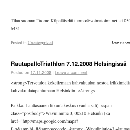
Tilaa suoraan Tuomo Kilpeläiseltä tuomo@voimatoimi.net tai 05
6431
Leave a c
Posted in
Uncategorized
RautapalloTriathlon 7.12.2008 Helsingissä
Posted on
17.11.2008
|
Leave a comment
<strong>Tervetuloa kokeilemaan kahvakuulan nostoa leikkimieli
kahvakuulatapahtumaan Helsinkiin! </strong>
Paikka: Lauttasaaren liikuntakeskus (vanha sali), <span
class=”postbody”>Wavulinintie 3, 00210 Helsinki (<a
href=”http://maps.google.com/maps?
f=q&amp;hl=fi&amp;geocode=&amp;q=Wavulinintie+3,+lautta