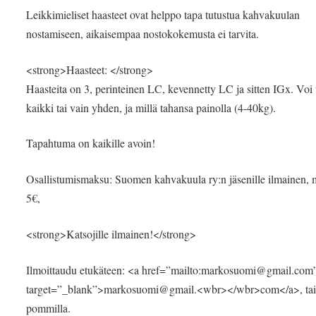
Leikkimieliset haasteet ovat helppo tapa tutustua kahvakuulan
nostamiseen, aikaisempaa nostokokemusta ei tarvita.
<strong>Haasteet: </strong>
Haasteita on 3, perinteinen LC, kevennetty LC ja sitten IGx. Voi
kaikki tai vain yhden, ja millä tahansa painolla (4-40kg).
Tapahtuma on kaikille avoin!
Osallistumismaksu: Suomen kahvakuula ry:n jäsenille ilmainen, 
5€,
<strong>Katsojille ilmainen!</strong>
Ilmoittaudu etukäteen: <a href=”mailto:markosuomi@gmail.com
target=”_blank”>markosuomi@gmail.<wbr></wbr>com</a>, tai 
pommilla.