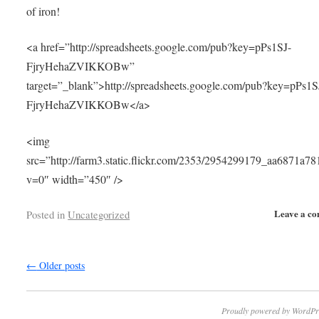
of iron!
<a href=”http://spreadsheets.google.com/pub?key=pPs1SJ-
FjryHehaZVIKKOBw”
target=”_blank”>http://spreadsheets.google.com/pub?key=pPs1S
FjryHehaZVIKKOBw</a>
<img
src=”http://farm3.static.flickr.com/2353/2954299179_aa6871a78
v=0″ width=”450″ />
Leave a c
Posted in
Uncategorized
←
Older posts
Proudly powered by WordPr