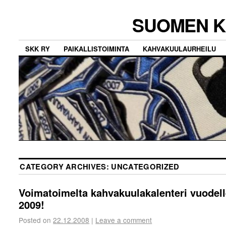
SUOMEN K
SKK RY
PAIKALLISTOIMINTA
KAHVAKUULAURHEILU
CATEGORY ARCHIVES:
UNCATEGORIZED
Voimatoimelta kahvakuulakalenteri vuodel
2009!
Posted on
22.12.2008
|
Leave a comment