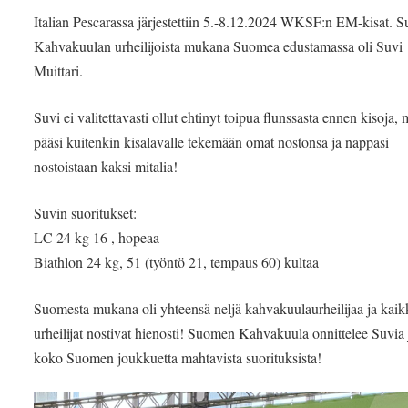
Italian Pescarassa järjestettiin 5.-8.12.2024 WKSF:n EM-kisat.
Kahvakuulan urheilijoista mukana Suomea edustamassa oli Suvi
Muittari.
Suvi ei valitettavasti ollut ehtinyt toipua flunssasta ennen kisoja, 
pääsi kuitenkin kisalavalle tekemään omat nostonsa ja nappasi
nostoistaan kaksi mitalia!
Suvin suoritukset:
LC 24 kg 16 , hopeaa
Biathlon 24 kg, 51 (työntö 21, tempaus 60) kultaa
Suomesta mukana oli yhteensä neljä kahvakuulaurheilijaa ja kaik
urheilijat nostivat hienosti! Suomen Kahvakuula onnittelee Suvia 
koko Suomen joukkuetta mahtavista suorituksista!