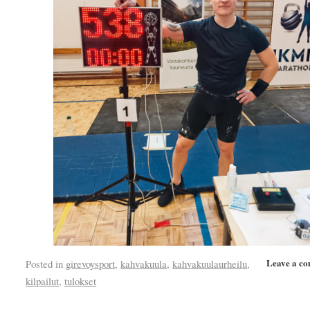
Leave a c
Posted in
girevoysport
,
kahvakuula
,
kahvakuulaurheilu
,
kilpailut
,
tulokset