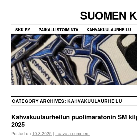
SUOMEN K
SKK RY
PAIKALLISTOIMINTA
KAHVAKUULAURHEILU
CATEGORY ARCHIVES:
KAHVAKUULAURHEILU
Kahvakuulaurheilun puolimaratonin SM kil
2025
Posted on
10.3.2025
|
Leave a comment