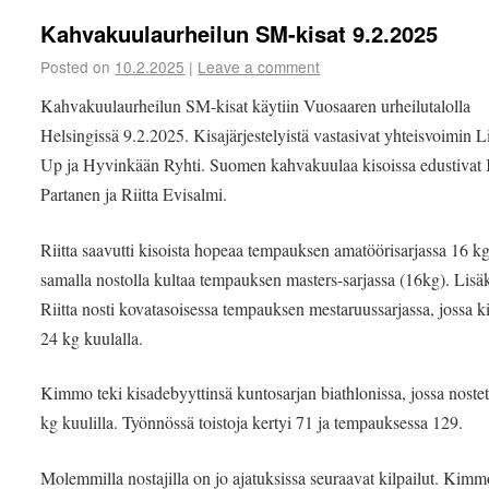
Kahvakuulaurheilun SM-kisat 9.2.2025
Posted on
10.2.2025
|
Leave a comment
Kahvakuulaurheilun SM-kisat käytiin Vuosaaren urheilutalolla
Helsingissä 9.2.2025. Kisajärjestelyistä vastasivat yhteisvoimin L
Up ja Hyvinkään Ryhti. Suomen kahvakuulaa kisoissa edustiva
Partanen ja Riitta Evisalmi.
Riitta saavutti kisoista hopeaa tempauksen amatöörisarjassa 16 kg:
samalla nostolla kultaa tempauksen masters-sarjassa (16kg). Lisä
Riitta nosti kovatasoisessa tempauksen mestaruussarjassa, jossa k
24 kg kuulalla.
Kimmo teki kisadebyyttinsä kuntosarjan biathlonissa, jossa noste
kg kuulilla. Työnnössä toistoja kertyi 71 ja tempauksessa 129.
Molemmilla nostajilla on jo ajatuksissa seuraavat kilpailut. Kimm