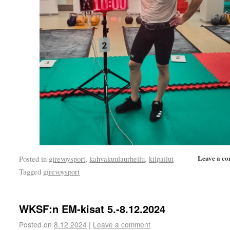
Leave a c
Posted in
girevoysport
,
kahvakuulaurheilu
,
kilpailut
Tagged
girevoysport
WKSF:n EM-kisat 5.-8.12.2024
Posted on
8.12.2024
|
Leave a comment