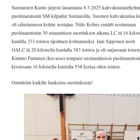
Sumiaisten Kunto järjesti lauantaina 8.3.2025 kahvakuulaurheilu
puolimaratonin SM-kilpailut Sumiaisilla. Suomen kahvakuulaa ki
oli edustamassa kolme nostajaa. Niilo Kehus ennätti nostamaan
puolimaratonin 30 minuuttisen suorituksen aikana LC:tä 16 kilois
kuulilla 233 toistoa sijoittuen kolmanneksi. Jani Sipponen nosti
OALC:tä 20 kiloisella kuulalla 383 toistoa ja oli sarjassaan toisen
Kimmo Partanen (kuvassa) tempaisi ensimmäisissä puolimaraton
kisoissaan 16 kiloisella kuulalla 538 kertaa ollen toinen.
Onnittelut kaikille huikeista suorituksista!