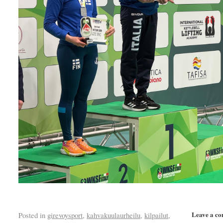
Leave a c
Posted in
girevoysport
,
kahvakuulaurheilu
,
kilpailut
,