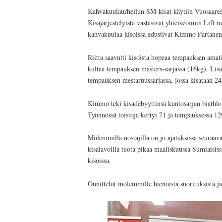
Kahvakuulaurheilun SM-kisat käytiin Vuosaaren 
Kisajärjestelyistä vastasivat yhteisvoimin Lif
kahvakuulaa kisoissa edustivat Kimmo Partanen 
Riitta saavutti kisoista hopeaa tempauksen amatö
kultaa tempauksen masters-sarjassa (16kg). Lisäk
tempauksen mestaruussarjassa, jossa kisataan 24
Kimmo teki kisadebyyttinsä kuntosarjan biathlon
Työnnössä toistoja kertyi 71 ja tempauksessa 12
Molemmilla nostajilla on jo ajatuksissa seuraa
kisalavoilla tuota pikaa maaliskuussa Sumiaisis
kisoissa.
Onnittelut molemmille hienoista suorituksista ja