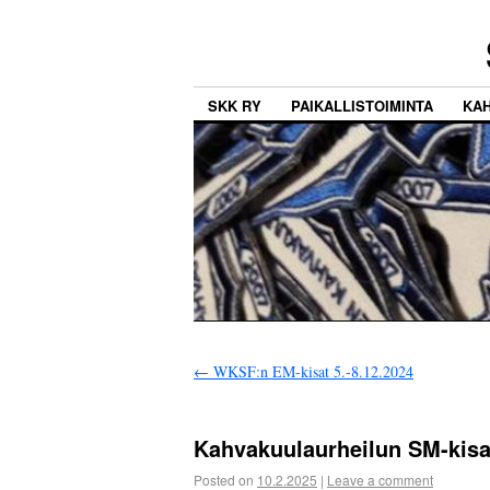
SKK RY
PAIKALLISTOIMINTA
KA
←
WKSF:n EM-kisat 5.-8.12.2024
Kahvakuulaurheilun SM-kisa
Posted on
10.2.2025
|
Leave a comment