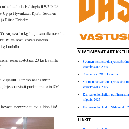
urheilutalolla Helsingissä 9.2.2025.
t me Up ja Hyvinkään Ryhti. Suomen
ja Riitta Evisalmi.
örisarjassa 16 kg:lla ja samalla nostolla
si Riitta nosti kovatasoisessa
 kg kuulalla.
VIIMEISIMMÄT ARTIKKELI
issa, jossa nostetaan 20 kg kuulilla.
Suomen kahvakuula ry:n sääntöm
9.
vuosikokous 2026
Treenivuosi 2026 käyntiin
vat kilpailut. Kimmo nähdäänkin
Suomen kahvakuula ry:n sääntöm
sa järjestettävissä puolimaratonin SM-
vuosikokous 2025
Kahvakuulaurheilun puolimarato
kilpailu 2025
 kovasti tsemppiä tuleviin kisoihin!
Kahvakuulaurheilun SM-kisat 9.
LINKIT