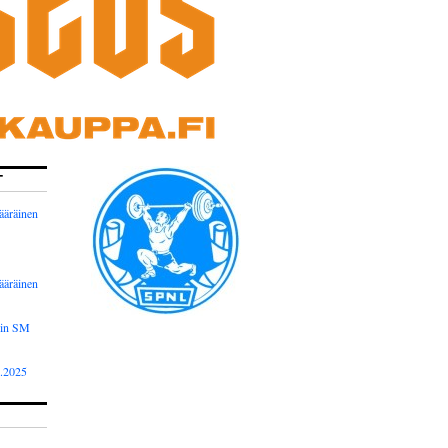
T
ääräinen
ääräinen
nin SM
2.2025