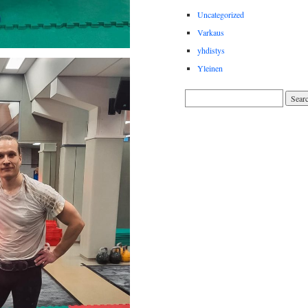
Uncategorized
Varkaus
yhdistys
Yleinen