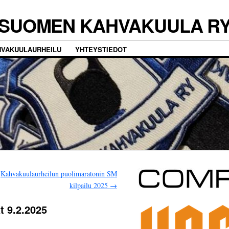
SUOMEN KAHVAKUULA R
HVAKUULAURHEILU
YHTEYSTIEDOT
Kahvakuulaurheilun puolimaratonin SM
kilpailu 2025
→
t 9.2.2025