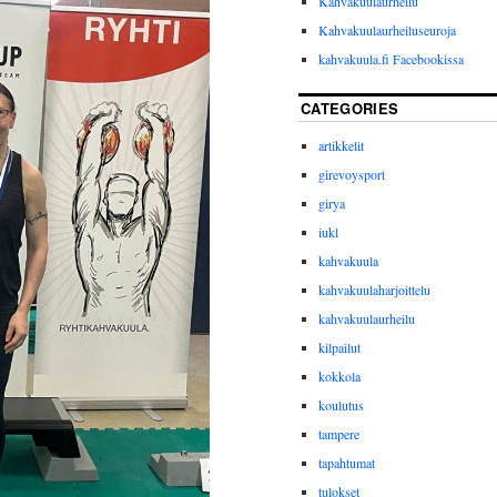
Kahvakuulaurheilu
Kahvakuulaurheiluseuroja
kahvakuula.fi Facebookissa
CATEGORIES
artikkelit
girevoysport
girya
iukl
kahvakuula
kahvakuulaharjoittelu
kahvakuulaurheilu
kilpailut
kokkola
koulutus
tampere
tapahtumat
tulokset