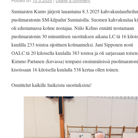
Posted on
10.3.2025
|
Leave a comment
Sumiaisten Kunto järjesti lauantaina 8.3.2025 kahvakuulaurheilu
puolimaratonin SM-kilpailut Sumiaisilla. Suomen kahvakuulaa ki
oli edustamassa kolme nostajaa. Niilo Kehus ennätti nostamaan
puolimaratonin 30 minuuttisen suorituksen aikana LC:tä 16 kilois
kuulilla 233 toistoa sijoittuen kolmanneksi. Jani Sipponen nosti
OALC:tä 20 kiloisella kuulalla 383 toistoa ja oli sarjassaan toisen
Kimmo Partanen (kuvassa) tempaisi ensimmäisissä puolimaraton
kisoissaan 16 kiloisella kuulalla 538 kertaa ollen toinen.
Onnittelut kaikille huikeista suorituksista!