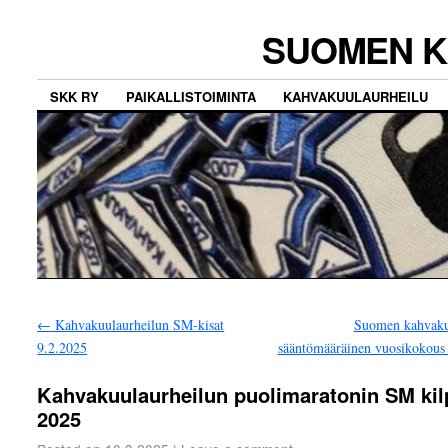
SUOMEN K
SKK RY
PAIKALLISTOIMINTA
KAHVAKUULAURHEILU
←
Kahvakuulaurheilun SM-kisat
Suomen kahvaku
9.2.2025
sääntömääräinen vuosikokou
Kahvakuulaurheilun puolimaratonin SM kil
2025