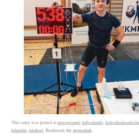
This entry was posted in
girevoysport
,
kahvakuula
,
kahvakuulaurheil
kilpailut
,
tulokset
. Bookmark the
permalink
.