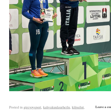
Leave a c
Posted in
girevoysport
,
kahvakuulaurheilu
,
kilpailut
,