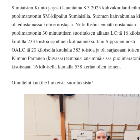
Sumiaisten Kunto järjesti lauantaina 8.3.2025 kahvakuulaurheilu
puolimaratonin SM-kilpailut Sumiaisilla. Suomen kahvakuulaa ki
oli edustamassa kolme nostajaa. Niilo Kehus ennätti nostamaan
puolimaratonin 30 minuuttisen suorituksen aikana LC:tä 16 kilois
kuulilla 233 toistoa sijoittuen kolmanneksi. Jani Sipponen nosti
OALC:tä 20 kiloisella kuulalla 383 toistoa ja oli sarjassaan toisen
Kimmo Partanen (kuvassa) tempaisi ensimmäisissä puolimaraton
kisoissaan 16 kiloisella kuulalla 538 kertaa ollen toinen.
Onnittelut kaikille huikeista suorituksista!