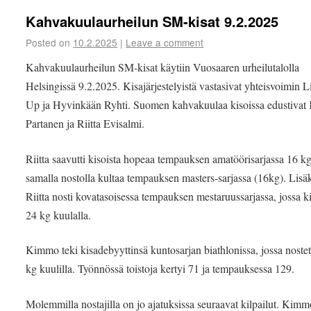
Kahvakuulaurheilun SM-kisat 9.2.2025
Posted on
10.2.2025
|
Leave a comment
Kahvakuulaurheilun SM-kisat käytiin Vuosaaren urheilutalolla
Helsingissä 9.2.2025. Kisajärjestelyistä vastasivat yhteisvoimin L
Up ja Hyvinkään Ryhti. Suomen kahvakuulaa kisoissa edustiva
Partanen ja Riitta Evisalmi.
Riitta saavutti kisoista hopeaa tempauksen amatöörisarjassa 16 kg:
samalla nostolla kultaa tempauksen masters-sarjassa (16kg). Lisä
Riitta nosti kovatasoisessa tempauksen mestaruussarjassa, jossa k
24 kg kuulalla.
Kimmo teki kisadebyyttinsä kuntosarjan biathlonissa, jossa noste
kg kuulilla. Työnnössä toistoja kertyi 71 ja tempauksessa 129.
Molemmilla nostajilla on jo ajatuksissa seuraavat kilpailut. Kimm