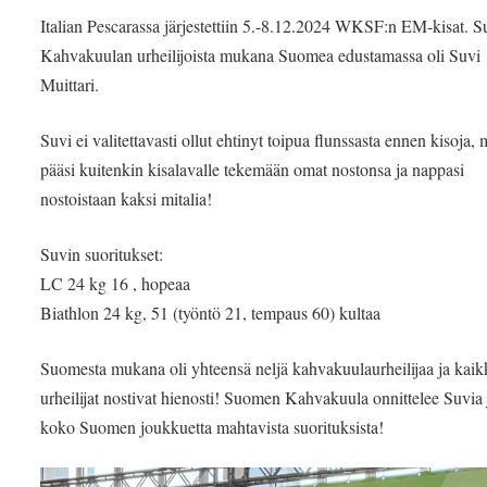
Italian Pescarassa järjestettiin 5.-8.12.2024 WKSF:n EM-kisat.
Kahvakuulan urheilijoista mukana Suomea edustamassa oli Suvi
Muittari.
Suvi ei valitettavasti ollut ehtinyt toipua flunssasta ennen kisoja, 
pääsi kuitenkin kisalavalle tekemään omat nostonsa ja nappasi
nostoistaan kaksi mitalia!
Suvin suoritukset:
LC 24 kg 16 , hopeaa
Biathlon 24 kg, 51 (työntö 21, tempaus 60) kultaa
Suomesta mukana oli yhteensä neljä kahvakuulaurheilijaa ja kaik
urheilijat nostivat hienosti! Suomen Kahvakuula onnittelee Suvia 
koko Suomen joukkuetta mahtavista suorituksista!