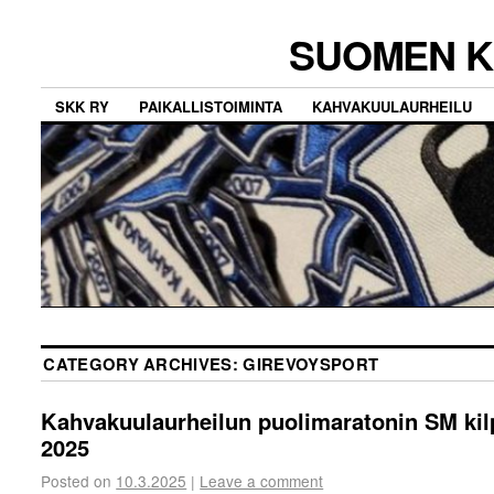
SUOMEN K
SKK RY
PAIKALLISTOIMINTA
KAHVAKUULAURHEILU
CATEGORY ARCHIVES:
GIREVOYSPORT
Kahvakuulaurheilun puolimaratonin SM kil
2025
Posted on
10.3.2025
|
Leave a comment