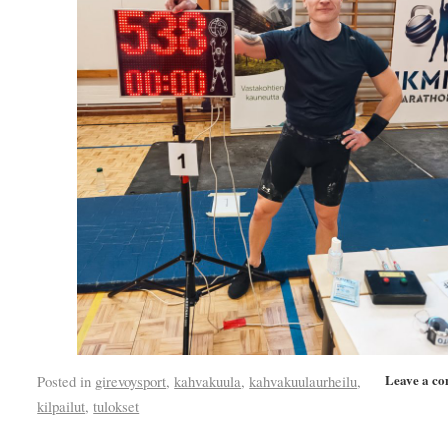
Leave a c
Posted in
girevoysport
,
kahvakuula
,
kahvakuulaurheilu
,
kilpailut
,
tulokset