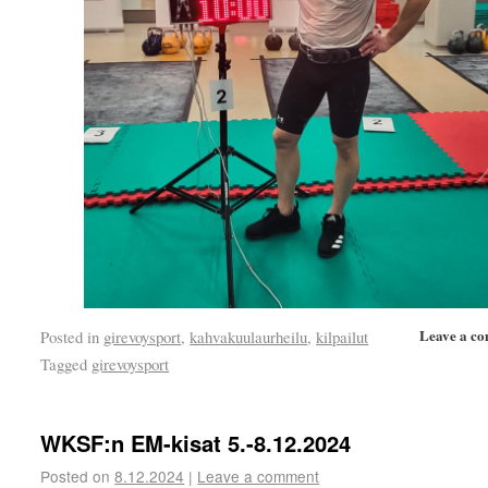
Leave a c
Posted in
girevoysport
,
kahvakuulaurheilu
,
kilpailut
Tagged
girevoysport
WKSF:n EM-kisat 5.-8.12.2024
Posted on
8.12.2024
|
Leave a comment