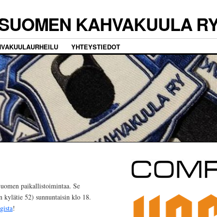
SUOMEN KAHVAKUULA R
HVAKUULAURHEILU
YHTEYSTIEDOT
uomen paikallistoimintaa. Se
kylätie 52) sunnuntaisin klo 18.
gista
!