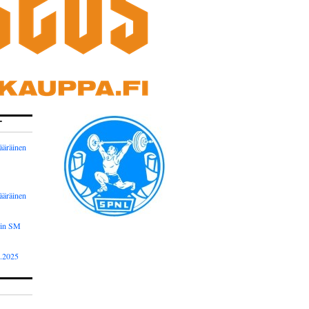
T
ääräinen
ääräinen
nin SM
2.2025