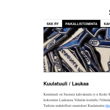
SKK RY
PAIKALLISTOIMINTA
KA
Kuulatuuli / Laukaa
Kuulatuuli on Suomen kahvakuula ry:n Keski-S
kokoontuu Laukaassa Vehniän koululla (Vehniän 
Tarkista mahdolliset muutokset Kuulatuulen
blo