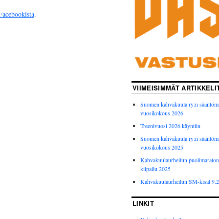
Facebookista
.
VIIMEISIMMÄT ARTIKKELI
Suomen kahvakuula ry:n sääntöm
vuosikokous 2026
Treenivuosi 2026 käyntiin
Suomen kahvakuula ry:n sääntöm
vuosikokous 2025
Kahvakuulaurheilun puolimarato
kilpailu 2025
Kahvakuulaurheilun SM-kisat 9.
LINKIT