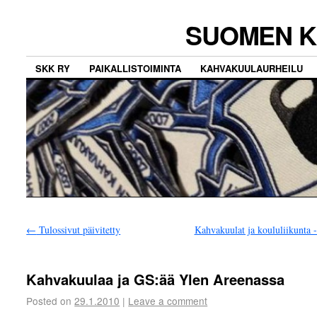
SUOMEN K
SKK RY
PAIKALLISTOIMINTA
KAHVAKUULAURHEILU
←
Tulossivut päivitetty
Kahvakuulat ja koululiikunta -
Kahvakuulaa ja GS:ää Ylen Areenassa
Posted on
29.1.2010
|
Leave a comment