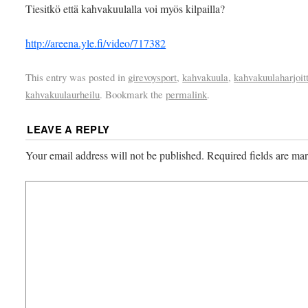
Tiesitkö että kahvakuulalla voi myös kilpailla?
http://areena.yle.fi/video/717382
This entry was posted in
girevoysport
,
kahvakuula
,
kahvakuulaharjoit
kahvakuulaurheilu
. Bookmark the
permalink
.
LEAVE A REPLY
Your email address will not be published.
Required fields are m