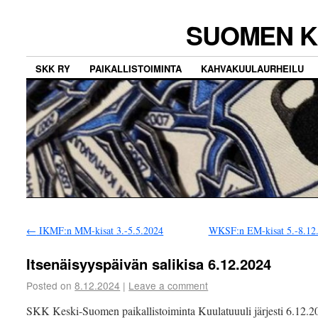
SUOMEN K
SKK RY
PAIKALLISTOIMINTA
KAHVAKUULAURHEILU
←
IKMF:n MM-kisat 3.-5.5.2024
WKSF:n EM-kisat 5.-8.12
Itsenäisyyspäivän salikisa 6.12.2024
Posted on
8.12.2024
|
Leave a comment
SKK Keski-Suomen paikallistoiminta Kuulatuuuli järjesti 6.12.2