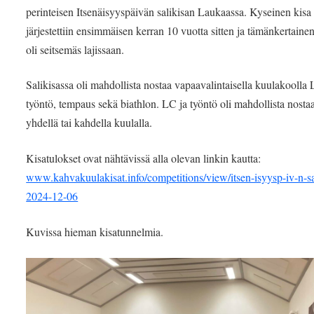
perinteisen Itsenäisyyspäivän salikisan Laukaassa. Kyseinen kisa
järjestettiin ensimmäisen kerran 10 vuotta sitten ja tämänkertainen
oli seitsemäs lajissaan.
Salikisassa oli mahdollista nostaa vapaavalintaisella kuulakoolla
työntö, tempaus sekä biathlon. LC ja työntö oli mahdollista nosta
yhdellä tai kahdella kuulalla.
Kisatulokset ovat nähtävissä alla olevan linkin kautta:
www.kahvakuulakisat.info/competitions/view/itsen-isyysp-iv-n-sa
2024-12-06
Kuvissa hieman kisatunnelmia.