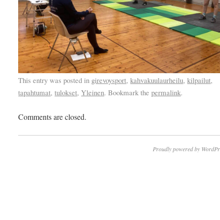
This entry was posted in
girevoysport
,
kahvakuulaurheilu
,
kilpailut
,
tapahtumat
,
tulokset
,
Yleinen
. Bookmark the
permalink
.
Comments are closed.
Proudly powered by WordPr