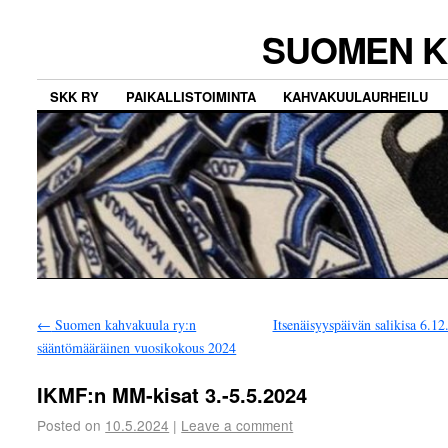
SUOMEN K
SKK RY
PAIKALLISTOIMINTA
KAHVAKUULAURHEILU
←
Suomen kahvakuula ry:n
Itsenäisyyspäivän salikisa 6.1
sääntömääräinen vuosikokous 2024
IKMF:n MM-kisat 3.-5.5.2024
Posted on
10.5.2024
|
Leave a comment