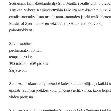
Seuramme kahvakuulaurheilija Suvi Muittari osallistui 3.-5.5.202
Tanskan Nyborgissa järjestettyihin IKMF:n MM-kisoihin. Suvi vo
omalla suorituksellaan maailmanmestaruuden ja teki myös hieno
Master of Sport -tuloksen sekä uuden SE-tuloksen 60-70 kg
painoluokkaan!
Suvin suoritus:
puolimaraton 30 min
tempaus 24 kg
395 toistoa, 1659 pistettä
Sarja avoin
Suomesta mukana oli yhteensä 6 kahvakuulaurheilijaa ja kaikki n
upeasti! Suomen joukkue voitti yhteensä neljä kultaa, kaksi hopea
yhden pronssin.
Suomen Kahvakuula onnittelee Suvia sekä koko Suomen joukku