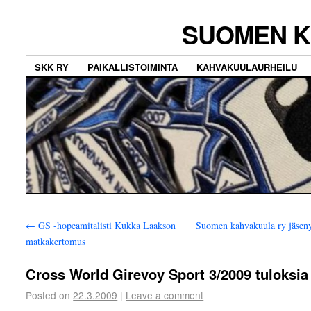
SUOMEN K
SKK RY
PAIKALLISTOIMINTA
KAHVAKUULAURHEILU
←
GS -hopeamitalisti Kukka Laakson
Suomen kahvakuula ry jäsen
matkakertomus
Cross World Girevoy Sport 3/2009 tuloksia
Posted on
22.3.2009
|
Leave a comment