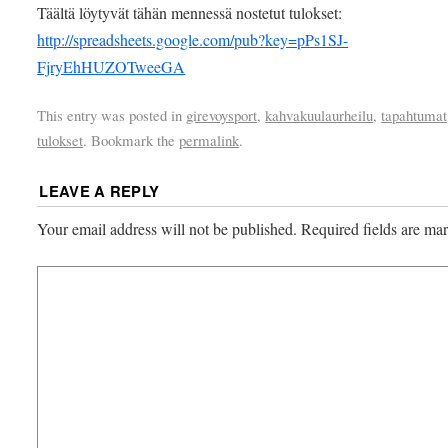
Täältä löytyvät tähän mennessä nostetut tulokset:
http://spreadsheets.google.com/pub?key=pPs1SJ-
FjryEhHUZOTweeGA
This entry was posted in
girevoysport
,
kahvakuulaurheilu
,
tapahtumat
tulokset
. Bookmark the
permalink
.
LEAVE A REPLY
Your email address will not be published.
Required fields are m