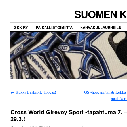
SUOMEN K
SKK RY
PAIKALLISTOIMINTA
KAHVAKUULAURHEILU
←
Kukka Laaksolle hopeaa!
GS -hopeamitalisti Kukka
matkaker
Cross World Girevoy Sport -tapahtuma 7. 
29.3.!