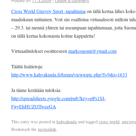
Posted on
17.3.2009
|
Leave a comment
Cross World Girevoy Sport -tapahtuma
on tällä kertaa lähes koko
maaliskuun mittainen. Voit siis osallistua virtuaalisesti milloin tah
– 29.3. tai mennä yhteen tai useampaan tapahtumaan, joita Suom
on tällä kertaa kokonaista kolme kappaletta!
Virtuaalitulokset osoitteeseen
markosuomi@gmail.com
Täältä lisätietoja:
http://www.kahvakuula.fi/forum/viewtopic.php?f=9&t=1633
Ja tänne kerätään tuloksia:
http://spreadsheets.google.com/pub?key=pPs1SJ-
FjryEhHUZOTweeGA
This entry was posted in
kahvakuula
and tagged
cross world
,
girevoy
Bookmark the
permalink
.