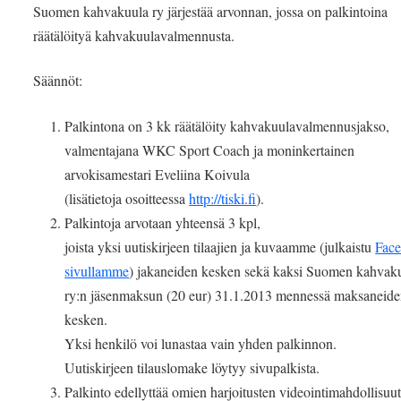
Suomen kahvakuula ry järjestää arvonnan, jossa on palkintoina
räätälöityä kahvakuulavalmennusta.
Säännöt:
Palkintona on 3 kk räätälöity kahvakuulavalmennusjakso,
valmentajana WKC Sport Coach ja moninkertainen
arvokisamestari Eveliina Koivula
(lisätietoja osoitteessa
http://tiski.fi
).
Palkintoja arvotaan yhteensä 3 kpl,
joista yksi uutiskirjeen tilaajien ja kuvaamme (julkaistu
Fac
sivullamme
) jakaneiden kesken sekä kaksi Suomen kahvak
ry:n jäsenmaksun (20 eur) 31.1.2013 mennessä maksaneid
kesken.
Yksi henkilö voi lunastaa vain yhden palkinnon.
Uutiskirjeen tilauslomake löytyy sivupalkista.
Palkinto edellyttää omien harjoitusten videointimahdollisuut