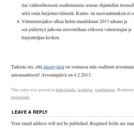
(tai vaihtoehtoisesti osallistumista seuran ohjattuihin treenei
sekä omia harjoitusvälineitä. Kunto- tai tasovaatimuksia ei o
Valmennusjakso alkaa helmi-maaliskuun 2013 aikana ja
sen päätyttyä jatkosta neuvotellaan erikseen valmentajan ja
harjoittelijan kesken.
Tarkista siis, että
jäsenyytesi
on voimassa niin osallistut arvontaan
automaattisesti! Arvontapäivä on 4.2.2013.
This entry was posted in
kahvakuula
,
koulutus
,
tapahtumat
. Bookmar
permalink
.
LEAVE A REPLY
Your email address will not be published.
Required fields are m