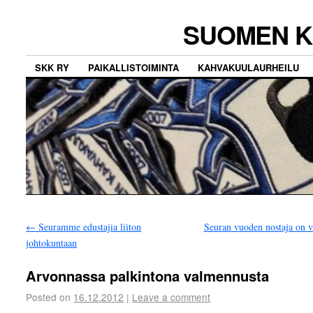
SUOMEN K
SKK RY
PAIKALLISTOIMINTA
KAHVAKUULAURHEILU
←
Seuramme edustajia liiton
Seuran vuoden nostaja on v
johtokuntaan
Arvonnassa palkintona valmennusta
Posted on
16.12.2012
|
Leave a comment