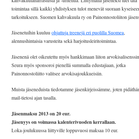
kahvakuulaharrastusta ja -urheilua. Liittymällä jäseneksi tuet tätä
toimintaa sillä kaikki yhdistyksen tulot menevät suoraan kyseisee
tarkoitukseen. Suomen kahvakuula ry on Painonnostoliiton jäsen
Jäsenetuihin kuuluu
ohjattuja treenejä eri puolilla Suomea
,
alennushintaisia varusteita sekä harjoitusleiritoimintaa.
Jäsenenä olet oikeutettu myös hankkimaan liiton arvokisalisenssin
Seura myös sponsoroi pienellä summalla edustajiaan, jotka
Painonnostoliitto valitsee arvokisajoukkueisiin.
Muista jäseneduista tiedotamme jäsenkirjeissämme, joten pidäthä
mail-tietosi ajan tasalla.
Jäsenmaksu 2013 on 20 eur.
Jäsenyys on voimassa kalenterivuoden kerrallaan.
Loka-joulukuussa liittyville loppuvuosi maksaa 10 eur.