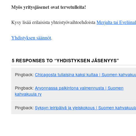
Myös yritysjäsenet ovat tervetulleita!
Kysy lisää erilaisista yhteistyövaihtoehdoista
Merjalta tai Eveliinal
Yhdistyksen säännöt
.
5 RESPONSES TO “
YHDISTYKSEN JÄSENYYS
”
Pingback:
Chicagosta tuliaisina kaksi kultaa | Suomen kahvakuu
Pingback:
Arvonnassa palkintona valmennusta | Suomen
kahvakuula ry
Pingback:
Syksyn leiripäivä ja yleiskokous | Suomen kahvakuul