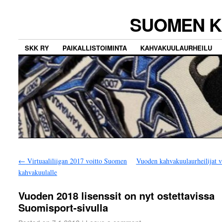
SUOMEN K
SKK RY
PAIKALLISTOIMINTA
KAHVAKUULAURHEILU
←
Virtuaaliliigan 2017 voitto Suomen
Vuoden kahvakuulaurheilijat v
kahvakuulalle
Vuoden 2018 lisenssit on nyt ostettavissa
Suomisport-sivulla