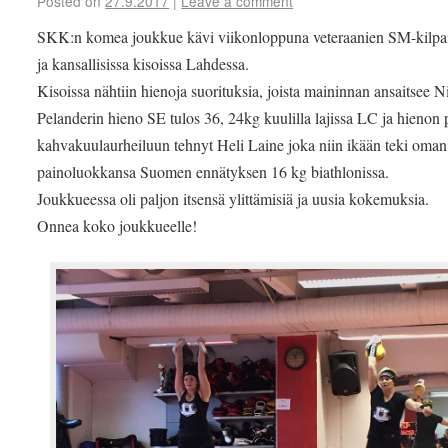
Posted on
27.9.2017
|
Leave a comment
SKK:n komea joukkue kävi viikonloppuna veteraanien SM-kilpai
ja kansallisissa kisoissa Lahdessa.
Kisoissa nähtiin hienoja suorituksia, joista maininnan ansaitsee N
Pelanderin hieno SE tulos 36, 24kg kuulilla lajissa LC ja hienon
kahvakuulaurheiluun tehnyt Heli Laine joka niin ikään teki oman
painoluokkansa Suomen ennätyksen 16 kg biathlonissa.
Joukkueessa oli paljon itsensä ylittämisiä ja uusia kokemuksia.
Onnea koko joukkueelle!