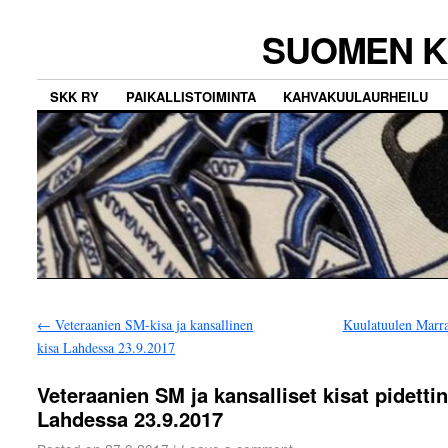
SUOMEN K
SKK RY
PAIKALLISTOIMINTA
KAHVAKUULAURHEILU
←
Veteraanien SM-kisa ja kansallinen
Kuulatuulen Marr
kisa Lahdessa 23.9.2017
Veteraanien SM ja kansalliset kisat pidetti
Lahdessa 23.9.2017