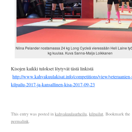
Niina Pelander nostamassa 24 kg Long Cycleä vieressään Heli Laine ty
kg kuulaa. Kuva Sanna-Maija Loikkanen
Kisojen kaikki tulokset löytyvät tästä linkistä
http://www.kahvakuulakisat.info/competitions/view/veteraanien
kilpailu-2017-ja-kansallinen-kisa-2017-09-23
This entry was posted in
kahvakuulaurheilu
,
kilpailut
. Bookmark the
permalink
.