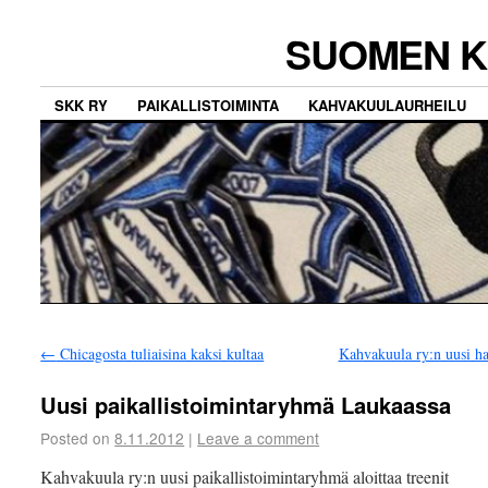
SUOMEN K
SKK RY
PAIKALLISTOIMINTA
KAHVAKUULAURHEILU
←
Chicagosta tuliaisina kaksi kultaa
Kahvakuula ry:n uusi ha
Uusi paikallistoimintaryhmä Laukaassa
Posted on
8.11.2012
|
Leave a comment
Kahvakuula ry:n uusi paikallistoimintaryhmä aloittaa treenit