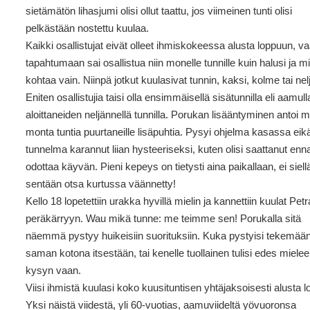
sietämätön lihasjumi olisi ollut taattu, jos viimeinen tunti olisi
pelkästään nostettu kuulaa.
Kaikki osallistujat eivät olleet ihmiskokeessa alusta loppuun, v
tapahtumaan sai osallistua niin monelle tunnille kuin halusi ja m
kohtaa vain. Niinpä jotkut kuulasivat tunnin, kaksi, kolme tai nel
Eniten osallistujia taisi olla ensimmäisellä sisätunnilla eli aamull
aloittaneiden neljännellä tunnilla. Porukan lisääntyminen antoi m
monta tuntia puurtaneille lisäpuhtia. Pysyi ohjelma kasassa eik
tunnelma karannut liian hysteeriseksi, kuten olisi saattanut enna
odottaa käyvän. Pieni kepeys on tietysti aina paikallaan, ei siell
sentään otsa kurtussa väännetty!
Kello 18 lopetettiin urakka hyvillä mielin ja kannettiin kuulat Pet
peräkärryyn. Wau mikä tunne: me teimme sen! Porukalla sitä
näemmä pystyy huikeisiin suorituksiin. Kuka pystyisi tekemää
saman kotona itsestään, tai kenelle tuollainen tulisi edes miele
kysyn vaan.
Viisi ihmistä kuulasi koko kuusituntisen yhtäjaksoisesti alusta 
Yksi näistä viidestä, yli 60-vuotias, aamuviideltä yövuoronsa