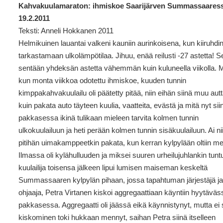
Kahvakuulamaraton: ihmiskoe Saarijärven Summassaares
19.2.2011
Teksti: Anneli Hokkanen 2011
Helmikuinen lauantai valkeni kauniin aurinkoisena, kun kiiruhdi
tarkastamaan ulkolämpötilaa. Jihuu, enää reilusti -27 astetta! Se
sentään yhdeksän astetta vähemmän kuin kuluneella viikolla. 
kun monta viikkoa odotettu ihmiskoe, kuuden tunnin
kimppakahvakuulailu oli päätetty pitää, niin eihän siinä muu aut
kuin pakata auto täyteen kuulia, vaatteita, evästä ja mitä nyt sii
pakkasessa ikinä tulikaan mieleen tarvita kolmen tunnin
ulkokuulailuun ja heti perään kolmen tunnin sisäkuulailuun. Ai nii
pitihän uimakamppeetkin pakata, kun kerran kylpylään oltiin m
Ilmassa oli kylähulluuden ja miksei suuren urheilujuhlankin tunt
kuulailija toisensa jälkeen lipui lumisen maiseman keskeltä
Summassaaren kylpylän pihaan, jossa tapahtuman järjestäjä j
ohjaaja, Petra Virtanen kiskoi aggregaattiaan käyntiin hyytäväs
pakkasessa. Aggregaatti oli jäässä eikä käynnistynyt, mutta ei
kiskominen toki hukkaan mennyt, saihan Petra siinä itselleen