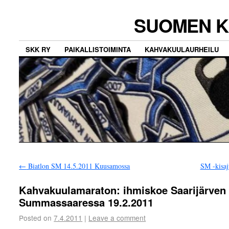
SUOMEN K
SKK RY
PAIKALLISTOIMINTA
KAHVAKUULAURHEILU
←
Biatlon SM 14.5.2011 Kuusamossa
SM -kisaj
Kahvakuulamaraton: ihmiskoe Saarijärven
Summassaaressa 19.2.2011
Posted on
7.4.2011
|
Leave a comment