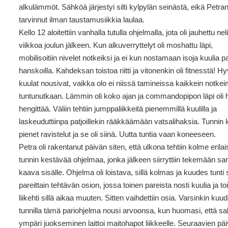
alkulämmöt. Sähköä järjestyi silti kylpylän seinästä, eikä Petra
tarvinnut ilman taustamusiikkia laulaa.
Kello 12 aloitettiin vanhalla tutulla ohjelmalla, jota oli jauhettu ne
viikkoa joulun jälkeen. Kun alkuverryttelyt oli moshattu läpi,
mobilisoitiin nivelet notkeiksi ja ei kun nostamaan isoja kuulia p
hanskoilla. Kahdeksan toistoa riitti ja vitonenkin oli fitnesstä! Hy
kuulat nousivat, vaikka olo ei niissä tamineissa kaikkein notke
tuntunutkaan. Lämmin oli koko ajan ja commandopipon läpi oli
hengittää. Väliin tehtiin jumppaliikkeitä pienemmillä kuulilla ja
laskeuduttiinpa patjoillekin rääkkäämään vatsalihaksia. Tunnin
pienet ravistelut ja se oli siinä. Uutta tuntia vaan koneeseen.
Petra oli rakentanut päivän siten, että ulkona tehtiin kolme erilai
tunnin kestävää ohjelmaa, jonka jälkeen siirryttiin tekemään s
kaava sisälle. Ohjelma oli loistava, sillä kolmas ja kuudes tunti 
pareittain tehtävän osion, jossa toinen pareista nosti kuulia ja to
liikehti sillä aikaa muuten. Sitten vaihdettiin osia. Varsinkin kuu
tunnilla tämä pariohjelma nousi arvoonsa, kun huomasi, että sal
ympäri juokseminen laittoi maitohapot liikkeelle. Seuraavien päi