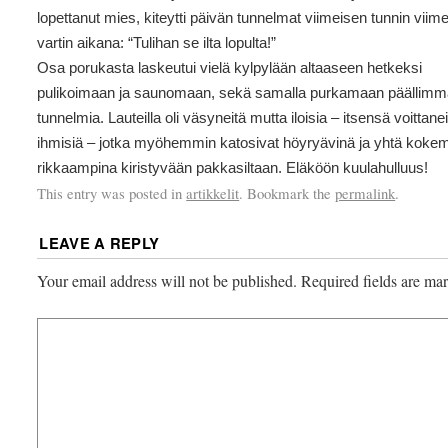
lopettanut mies, kiteytti päivän tunnelmat viimeisen tunnin viim
vartin aikana: “Tulihan se ilta lopulta!”
Osa porukasta laskeutui vielä kylpylään altaaseen hetkeksi
pulikoimaan ja saunomaan, sekä samalla purkamaan päällimm
tunnelmia. Lauteilla oli väsyneitä mutta iloisia – itsensä voittane
ihmisiä – jotka myöhemmin katosivat höyryävinä ja yhtä koke
rikkaampina kiristyvään pakkasiltaan. Eläköön kuulahulluus!
This entry was posted in
artikkelit
. Bookmark the
permalink
.
LEAVE A REPLY
Your email address will not be published.
Required fields are m