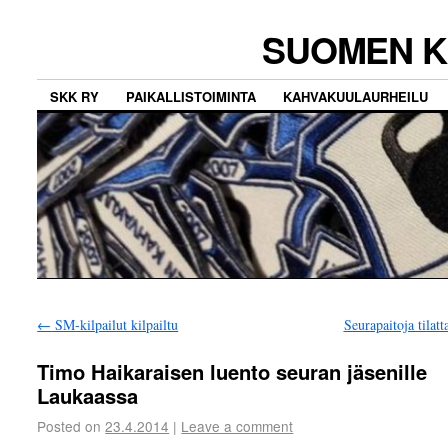
SUOMEN K
SKK RY
PAIKALLISTOIMINTA
KAHVAKUULAURHEILU
←
SM-kilpailut kilpailtu
Seurapaitoja tilatt
Timo Haikaraisen luento seuran jäsenille
Laukaassa
Posted on
23.4.2014
|
Leave a comment