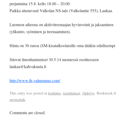
perjantaina 15.8. kello 18.00 – 20.00.
Paikka alustavasti Valkolan NS-talo (Valkolantie 555), Laukaa.
Luennon aiheena on aktiivitreenaajan hyvinvointi ja jaksaminen
(ylikunto, syöminen ja treenaaminen).
Hinta on 30 euroa (SM-kisatalkoolaisille oma tätäkin edullisempi 
Sitovat ilmoittautumiset 30.5.14 mennessä osoitteeseen
laukaa@kahvakuula.fi
http://www.th-valmennus.com/
This entry was posted in
koulutus
,
tapahtumat
,
yhdistys
. Bookmark t
permalink
.
Comments are closed.