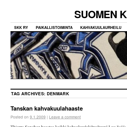
SUOMEN K
SKK RY
PAIKALLISTOIMINTA
KAHVAKUULAURHEILU
TAG ARCHIVES:
DENMARK
Tanskan kahvakuulahaaste
Posted on
9.1.2009
|
Leave a comment
Thierry Sanchez haastaa kaikki kahvakuulakilpailuun! Lue lisää: