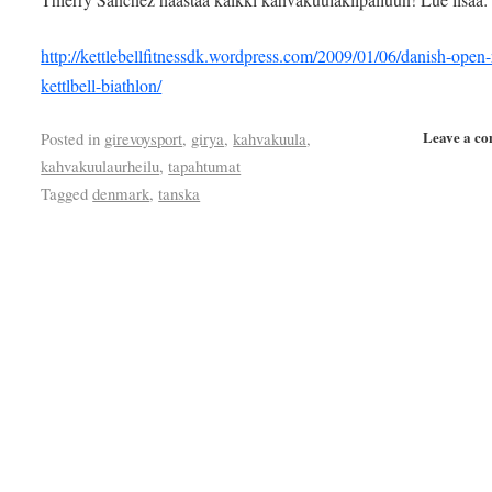
http://kettlebellfitnessdk.wordpress.com/2009/01/06/danish-open-
kettlbell-biathlon/
Leave a c
Posted in
girevoysport
,
girya
,
kahvakuula
,
kahvakuulaurheilu
,
tapahtumat
Tagged
denmark
,
tanska