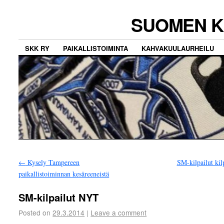
SUOMEN K
SKK RY
PAIKALLISTOIMINTA
KAHVAKUULAURHEILU
←
Kysely Tampereen
SM-kilpailut kil
paikallistoiminnan kesäreeneistä
SM-kilpailut NYT
Posted on
29.3.2014
|
Leave a comment