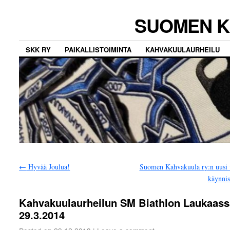
SUOMEN K
SKK RY
PAIKALLISTOIMINTA
KAHVAKUULAURHEILU
←
Hyvää Joulua!
Suomen Kahvakuula ry:n uusi 
käynni
Kahvakuulaurheilun SM Biathlon Laukaass
29.3.2014