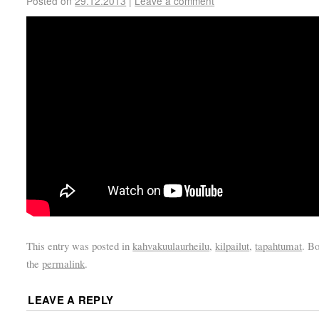
Posted on
29.12.2013
|
Leave a comment
This entry was posted in
kahvakuulaurheilu
,
kilpailut
,
tapahtumat
. B
the
permalink
.
LEAVE A REPLY