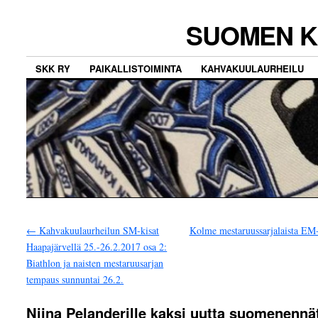
SUOMEN K
SKK RY
PAIKALLISTOIMINTA
KAHVAKUULAURHEILU
←
Kahvakuulaurheilun SM-kisat
Kolme mestaruussarjalaista EM-
Haapajärvellä 25.-26.2.2017 osa 2:
Biathlon ja naisten mestaruusarjan
tempaus sunnuntai 26.2.
Niina Pelanderille kaksi uutta suomenennä