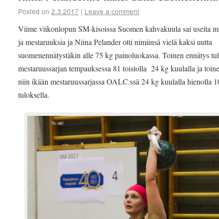
Posted on
2.3.2017
|
Leave a comment
Viime viikonlopun SM-kisoissa Suomen kahvakuula sai useita mi
ja mestaruuksia ja Niina Pelander otti nimiinsä vielä kaksi uutta
suomenennätystäkin alle 75 kg painoluokassa. Toinen ennätys tul
mestaruussarjan tempauksessa 81 toistolla 24 kg kuulalla ja toin
niin ikään mestaruussarjassa OALC:ssä 24 kg kuulalla hienolla 
tuloksella.