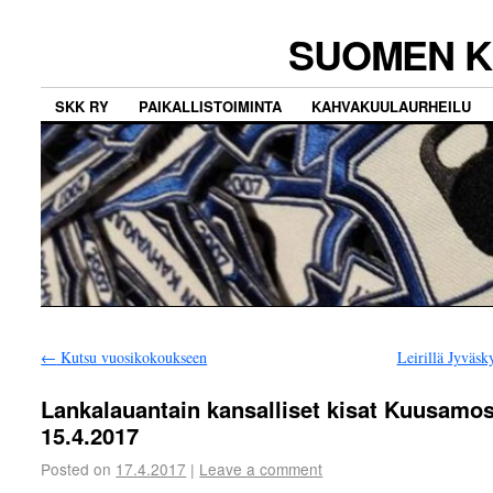
SUOMEN K
SKK RY
PAIKALLISTOIMINTA
KAHVAKUULAURHEILU
←
Kutsu vuosikokoukseen
Leirillä Jyväsk
Lankalauantain kansalliset kisat Kuusamo
15.4.2017
Posted on
17.4.2017
|
Leave a comment