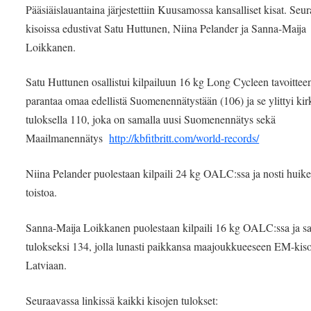
Pääsiäislauantaina järjestettiin Kuusamossa kansalliset kisat. Se
kisoissa edustivat Satu Huttunen, Niina Pelander ja Sanna-Maija
Loikkanen.
Satu Huttunen osallistui kilpailuun 16 kg Long Cycleen tavoittee
parantaa omaa edellistä Suomenennätystään (106) ja se ylittyi kir
tuloksella 110, joka on samalla uusi Suomenennätys sekä
Maailmanennätys
http://kbfitbritt.com/world-records/
Niina Pelander puolestaan kilpaili 24 kg OALC:ssa ja nosti huik
toistoa.
Sanna-Maija Loikkanen puolestaan kilpaili 16 kg OALC:ssa ja sa
tulokseksi 134, jolla lunasti paikkansa maajoukkueeseen EM-kis
Latviaan.
Seuraavassa linkissä kaikki kisojen tulokset: