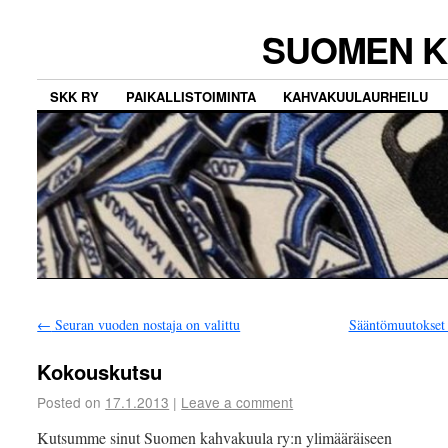
SUOMEN K
SKK RY
PAIKALLISTOIMINTA
KAHVAKUULAURHEILU
←
Seuran vuoden nostaja on valittu
Sääntömuutokset
Kokouskutsu
Posted on
17.1.2013
|
Leave a comment
Kutsumme sinut Suomen kahvakuula ry:n ylimääräiseen