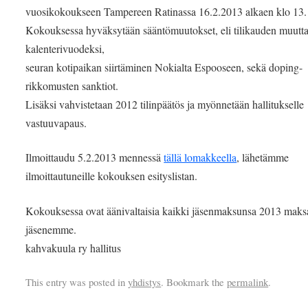
vuosikokoukseen Tampereen Ratinassa 16.2.2013 alkaen klo 13.
Kokouksessa hyväksytään sääntömuutokset, eli tilikauden muutt
kalenterivuodeksi,
seuran kotipaikan siirtäminen Nokialta Espooseen, sekä doping-
rikkomusten sanktiot.
Lisäksi vahvistetaan 2012 tilinpäätös ja myönnetään hallitukselle
vastuuvapaus.
Ilmoittaudu 5.2.2013 mennessä
tällä lomakkeella
, lähetämme
ilmoittautuneille kokouksen esityslistan.
Kokouksessa ovat äänivaltaisia kaikki jäsenmaksunsa 2013 maks
jäsenemme.
kahvakuula ry hallitus
This entry was posted in
yhdistys
. Bookmark the
permalink
.