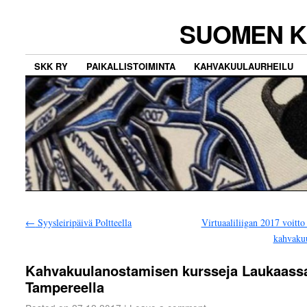
SUOMEN K
SKK RY
PAIKALLISTOIMINTA
KAHVAKUULAURHEILU
←
Syysleiripäivä Poltteella
Virtuaaliliigan 2017 voitt
kahvaku
Kahvakuulanostamisen kursseja Laukaassa
Tampereella