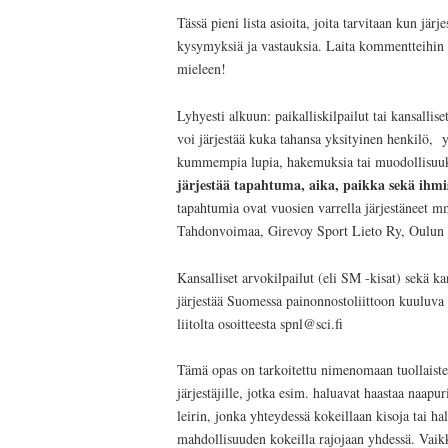
Tässä pieni lista asioita, joita tarvitaan kun jä
kysymyksiä ja vastauksia. Laita kommentteihin 
mieleen!
Lyhyesti alkuun: paikalliskilpailut tai kansallis
voi järjestää kuka tahansa yksityinen henkilö, y
kummempia lupia, hakemuksia tai muodollisuuk
järjestää tapahtuma, aika, paikka sekä ihmi
tapahtumia ovat vuosien varrella järjestäneet
Tahdonvoimaa, Girevoy Sport Lieto Ry, Oulun Ka
Kansalliset arvokilpailut (eli SM -kisat) sekä k
järjestää Suomessa painonnostoliittoon kuuluva 
liitolta osoitteesta spnl@sci.fi
Tämä opas on tarkoitettu nimenomaan tuollaist
järjestäjille, jotka esim. haluavat haastaa naapu
leirin, jonka yhteydessä kokeillaan kisoja tai ha
mahdollisuuden kokeilla rajojaan yhdessä. Vaikk