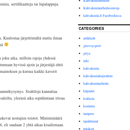
Kahvakuulaurheilu
imia, sertifikaatteja tai lupalappuja.
Kahvakuulaurheiluseuroja
kahvakuula.fi Facebookissa
CATEGORIES
ma. Kuulostaa järjettömältä mutta ilman
artikkelit
enä
girevoysport
girya
 joku aika, milloin rajoja yhdessä
iukl
tumaan hyvissä ajoin ja järjestäjä ehtii
kahvakuula
 mainoksen ja kutsua kaikki kaverit
kahvakuulaharjoittelu
kahvakuulaurheilu
stannutkysymys. Sisätiloja kannattaa
kilpailut
 saleilta, yleensä aika sopuhintaan irtoaa
kokkola
koulutus
tampere
laskevat nostajien toistot. Minimimäärä
tapahtumat
4, eli saadaan 2 yhtä aikaa kisailemaan.
tulokset