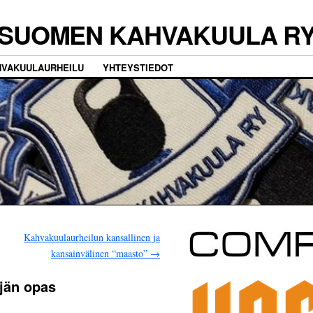
SUOMEN KAHVAKUULA R
HVAKUULAURHEILU
YHTEYSTIEDOT
Kahvakuulaurheilun kansallinen ja
kansainvälinen “maasto”
→
äjän opas