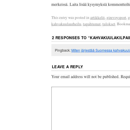
merkeissä. Laita lisää kysymyksiä kommentteih
This entry was posted in
artikkelit
,
girevoysport
,
g
kahvakuulaurheilu
,
tapahtumat
,
tulokset
. Bookma
2 RESPONSES TO “
KAHVAKUULAKILPAI
Pingback:
Miten järjestää Suomessa kahvakuul
LEAVE A REPLY
Your email address will not be published.
Requi