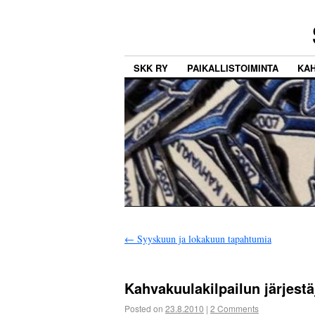
SKK RY
PAIKALLISTOIMINTA
KA
←
Syyskuun ja lokakuun tapahtumia
Kahvakuulakilpailun järjest
Posted on
23.8.2010
|
2 Comments