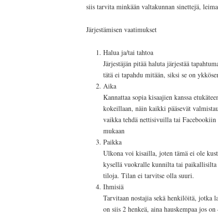
siis tarvita minkään valtakunnan sinettejä, leimas
Järjestämisen vaatimukset
Halua ja/tai tahtoa
Järjestäjän pitää haluta järjestää tapahtu
tätä ei tapahdu mitään, siksi se on ykkös
Aika
Kannattaa sopia kisaajien kanssa etukäteen
kokeillaan, näin kaikki pääsevät valmistau
vaikka tehdä nettisivuilla tai Facebookiin
mukaan
Paikka
Ulkona voi kisailla, joten tämä ei ole ku
kysellä vuokralle kunnilta tai paikallisilta
tiloja. Tilan ei tarvitse olla suuri.
Ihmisiä
Tarvitaan nostajia sekä henkilöitä, jotka 
on siis 2 henkeä, aina hauskempaa jos on 