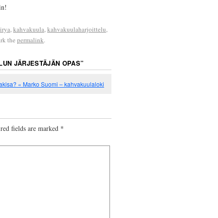
in!
irya
,
kahvakuula
,
kahvakuulaharjoittelu
,
rk the
permalink
.
LUN JÄRJESTÄJÄN OPAS
”
akisa? « Marko Suomi – kahvakuulaloki
red fields are marked
*