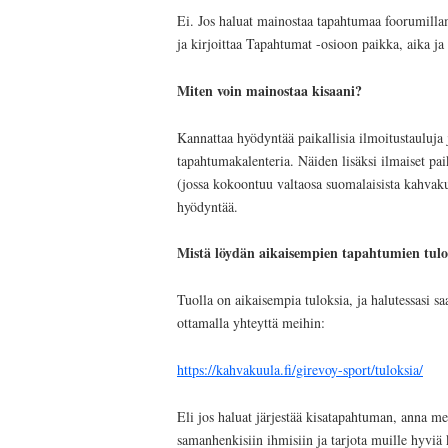
Ei. Jos haluat mainostaa tapahtumaa foorumillam
ja kirjoittaa Tapahtumat -osioon paikka, aika ja
Miten voin mainostaa kisaani?
Kannattaa hyödyntää paikallisia ilmoitustauluja
tapahtumakalenteria. Näiden lisäksi ilmaiset p
(jossa kokoontuu valtaosa suomalaisista kahvaku
hyödyntää.
Mistä löydän aikaisempien tapahtumien tulok
Tuolla on aikaisempia tuloksia, ja halutessasi s
ottamalla yhteyttä meihin:
https://kahvakuula.fi/girevoy-sport/tuloksia/
Eli jos haluat järjestää kisatapahtuman, anna m
samanhenkisiin ihmisiin ja tarjota muille hyvi