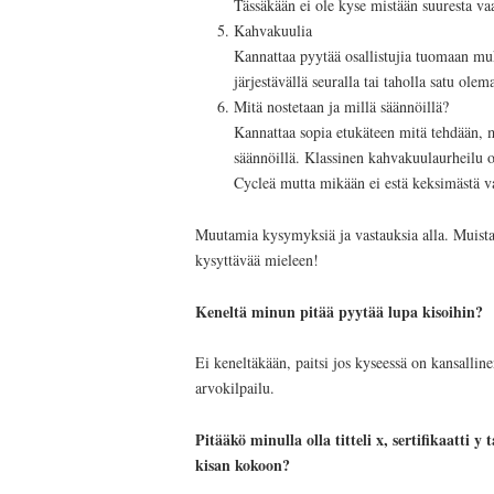
Tässäkään ei ole kyse mistään suuresta va
Kahvakuulia
Kannattaa pyytää osallistujia tuomaan muk
järjestävällä seuralla tai taholla satu olem
Mitä nostetaan ja millä säännöillä?
Kannattaa sopia etukäteen mitä tehdään, mi
säännöillä. Klassinen kahvakuulaurheilu 
Cycleä mutta mikään ei estä keksimästä v
Muutamia kysymyksiä ja vastauksia alla. Muista
kysyttävää mieleen!
Keneltä minun pitää pyytää lupa kisoihin?
Ei keneltäkään, paitsi jos kyseessä on kansalli
arvokilpailu.
Pitääkö minulla olla titteli x, sertifikaatti 
kisan kokoon?