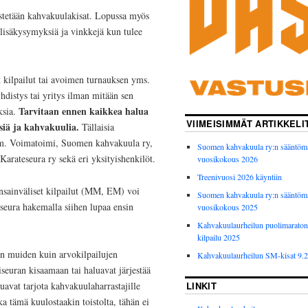
rjestetään kahvakuulakisat. Lopussa myös
lisäkysymyksiä ja vinkkejä kun tulee
et kilpailut tai avoimen turnauksen yms.
hdistys tai yritys ilman mitään sen
Tarvitaan ennen kaikkea halua
sia.
VIIMEISIMMÄT ARTIKKELI
siä ja kahvakuulia.
Tällaisia
 mm. Voimatoimi, Suomen kahvakuula ry,
Suomen kahvakuula ry:n sääntöm
rateseura ry sekä eri yksityishenkilöt.
vuosikokous 2026
Treenivuosi 2026 käyntiin
ansainväliset kilpailut (MM, EM) voi
Suomen kahvakuula ry:n sääntöm
seura hakemalla siihen lupaa ensin
vuosikokous 2025
Kahvakuulaurheilun puolimarato
kilpailu 2025
en muiden kuin arvokilpailujen
Kahvakuulaurheilun SM-kisat 9.
riseuran kisaamaan tai haluavat järjestää
LINKIT
luavat tarjota kahvakuulaharrastajille
a tämä kuulostaakin toistolta, tähän ei