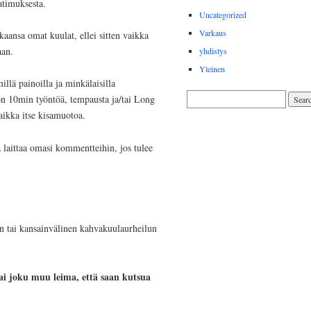
atimuksesta.
Uncategorized
Varkaus
aansa omat kuulat, ellei sitten vaikka
aan.
yhdistys
Yleinen
llä painoilla ja minkälaisilla
on 10min työntöä, tempausta ja/tai Long
aikka itse kisamuotoa.
 laittaa omasi kommentteihin, jos tulee
nen tai kansainvälinen kahvakuulaurheilun
y tai joku muu leima, että saan kutsua