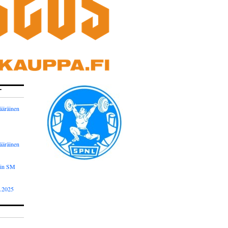
T
ääräinen
ääräinen
nin SM
2.2025