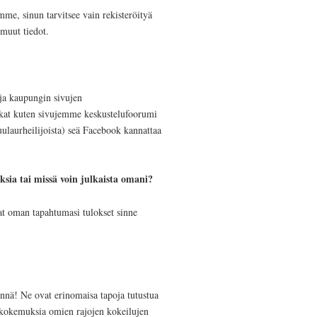
me, sinun tarvitsee vain rekisteröityä
 muut tiedot.
 ja kaupungin sivujen
aikat kuten sivujemme keskustelufoorumi
ulaurheilijoista) seä Facebook kannattaa
sia tai missä voin julkaista omani?
aat oman tapahtumasi tulokset sinne
ennä! Ne ovat erinomaisa tapoja tutustua
ä kokemuksia omien rajojen kokeilujen