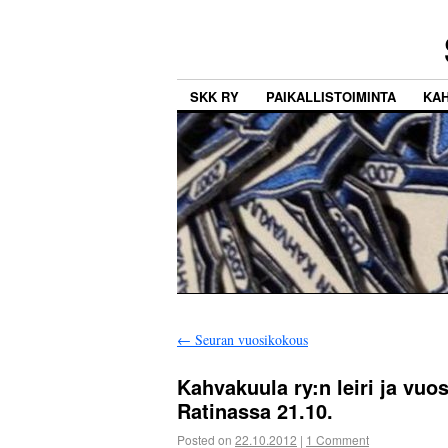
SKK RY
PAIKALLISTOIMINTA
KA
←
Seuran vuosikokous
Kahvakuula ry:n leiri ja vu
Ratinassa 21.10.
Posted on
22.10.2012
|
1 Comment