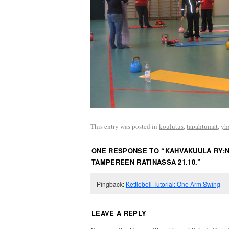
This entry was posted in
koulutus
,
tapahtumat
,
yh
ONE RESPONSE TO “
KAHVAKUULA RY:N
TAMPEREEN RATINASSA 21.10.
”
Pingback:
Kettlebell Tutorial: One Arm Swing
LEAVE A REPLY