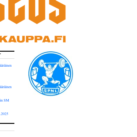
T
ääräinen
ääräinen
nin SM
2.2025