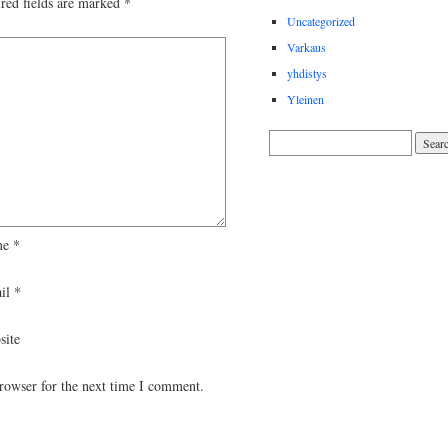
red fields are marked
*
Uncategorized
Varkaus
yhdistys
Yleinen
me
*
il
*
site
rowser for the next time I comment.