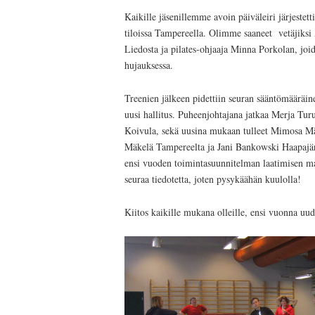
Kaikille jäsenillemme avoin päiväleiri järjestet
tiloissa Tampereella. Olimme saaneet vetäjiks
Liedosta ja pilates-ohjaaja Minna Porkolan, joi
hujauksessa.
Treenien jälkeen pidettiin seuran sääntömääräine
uusi hallitus. Puheenjohtajana jatkaa Merja Tur
Koivula, sekä uusina mukaan tulleet Mimosa M
Mäkelä Tampereelta ja Jani Bankowski Haapajärv
ensi vuoden toimintasuunnitelman laatimisen mar
seuraa tiedotetta, joten pysykäähän kuulolla!
Kiitos kaikille mukana olleille, ensi vuonna uud