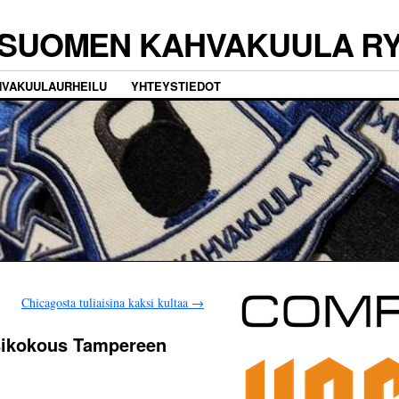
SUOMEN KAHVAKUULA R
HVAKUULAURHEILU
YHTEYSTIEDOT
Chicagosta tuliaisina kaksi kultaa
→
osikokous Tampereen