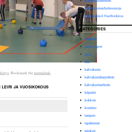
Kahvakuulaurheilu
Kahvakuulaurheiluseuroja
kahvakuula.fi Facebookissa
CATEGORIES
artikkelit
girevoysport
girya
iukl
kahvakuula
distys
. Bookmark the
permalink
.
kahvakuulaharjoittelu
kahvakuulaurheilu
 LEIRI JA VUOSIKOKOUS
kilpailut
kokkola
koulutus
tampere
tapahtumat
tulokset