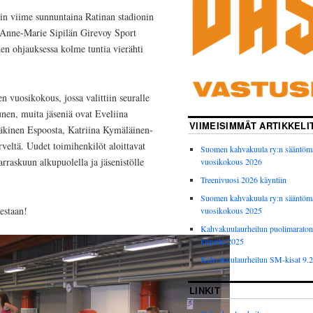
tiin viime sunnuntaina Ratinan stadionin
i Anne-Marie Sipilän Girevoy Sport
den ohjauksessa kolme tuntia vierähti
n vuosikokous, jossa valittiin seuralle
unen, muita jäseniä ovat Eveliina
VIIMEISIMMÄT ARTIKKELI
äkinen Espoosta, Katriina Kymäläinen-
eltä. Uudet toimihenkilöt aloittavat
Suomen kahvakuula ry:n sääntöm
raskuun alkupuolella ja jäsenistölle
vuosikokous 2026
Treenivuosi 2026 käyntiin
Suomen kahvakuula ry:n sääntöm
estaan!
vuosikokous 2025
Kahvakuulaurheilun puolimarato
kilpailu 2025
Kahvakuulaurheilun SM-kisat 9.
LINKIT