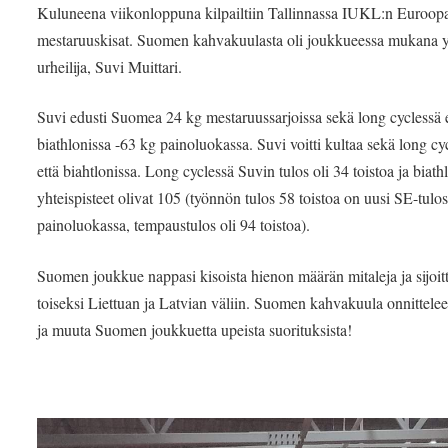
Kuluneena viikonloppuna kilpailtiin Tallinnassa IUKL:n Euroop
mestaruuskisat. Suomen kahvakuulasta oli joukkueessa mukana 
urheilija, Suvi Muittari.
Suvi edusti Suomea 24 kg mestaruussarjoissa sekä long cyclessä e
biathlonissa -63 kg painoluokassa. Suvi voitti kultaa sekä long cy
että biahtlonissa. Long cyclessä Suvin tulos oli 34 toistoa ja biath
yhteispisteet olivat 105 (työnnön tulos 58 toistoa on uusi SE-tulo
painoluokassa, tempaustulos oli 94 toistoa).
Suomen joukkue nappasi kisoista hienon määrän mitaleja ja sijoit
toiseksi Liettuan ja Latvian väliin. Suomen kahvakuula onnittele
ja muuta Suomen joukkuetta upeista suorituksista!