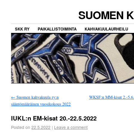
SUOMEN K
SKK RY
PAIKALLISTOIMINTA
KAHVAKUULAURHEILU
←
Suomen kahvakuula ry:n
WKSF:n MM-kisat 2.-5.6
sääntömääräinen vuosikokous 2022
IUKL:n EM-kisat 20.-22.5.2022
Posted on
22.5.2022
|
Leave a comment