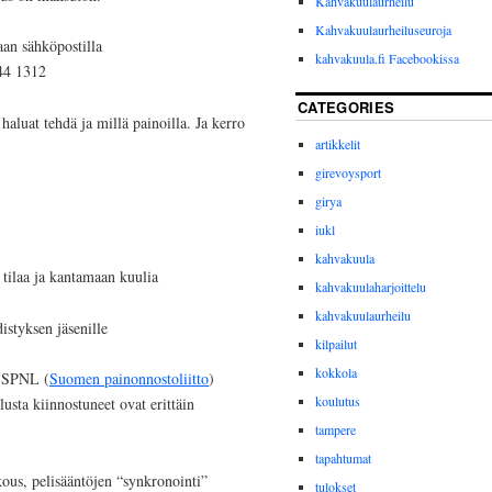
Kahvakuulaurheilu
Kahvakuulaurheiluseuroja
aan sähköpostilla
kahvakuula.fi Facebookissa
44 1312
CATEGORIES
aluat tehdä ja millä painoilla. Ja kerro
artikkelit
girevoysport
girya
iukl
kahvakuula
n tilaa ja kantamaan kuulia
kahvakuulaharjoittelu
kahvakuulaurheilu
styksen jäsenille
kilpailut
kokkola
a SPNL (
Suomen painonnostoliitto
)
koulutus
lusta kiinnostuneet ovat erittäin
tampere
tapahtumat
kous, pelisääntöjen “synkronointi”
tulokset