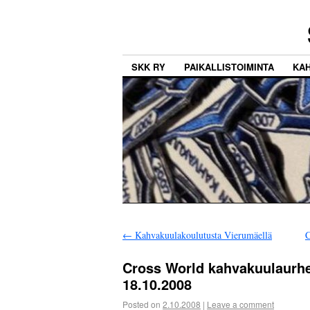
SKK RY
PAIKALLISTOIMINTA
KA
←
Kahvakuulakoulutusta Vierumäellä
C
Cross World kahvakuulaurhe
18.10.2008
Posted on
2.10.2008
|
Leave a comment