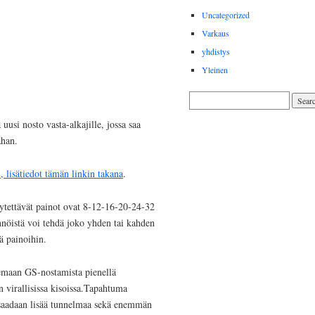
Uncategorized
Varkaus
yhdistys
Yleinen
 uusi nosto vasta-alkajille, jossa saa
ahan.
., lisätiedot tämän linkin takana
.
äytettävät painot ovat 8-12-16-20-24-32
önnöistä voi tehdä joko yhden tai kahden
ä painoihin.
emaan GS-nostamista pienellä
n virallisissa kisoissa.Tapahtuma
n saadaan lisää tunnelmaa sekä enemmän