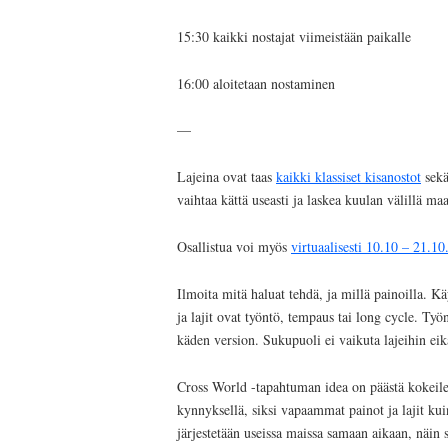
15:30 kaikki nostajat viimeistään paikalle
16:00 aloitetaan nostaminen
—
Lajeina ovat taas
kaikki klassiset kisanostot
sekä
vaihtaa kättä useasti ja laskea kuulan välillä ma
Osallistua voi myös
virtuaalisesti 10.10 – 21.10
Ilmoita mitä haluat tehdä, ja millä painoilla. K
ja lajit ovat työntö, tempaus tai long cycle. Ty
käden version. Sukupuoli ei vaikuta lajeihin eik
Cross World -tapahtuman idea on päästä kokeil
kynnyksellä, siksi vapaammat painot ja lajit kui
järjestetään useissa maissa samaan aikaan, näi