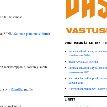
ia tai katsomaan!
ekä SPNL (
Suomen painonnostoliitto
)
VIIMEISIMMÄT ARTIKKELI
Suomen kahvakuula ry:n sääntöm
vuosikokous 2026
Treenivuosi 2026 käyntiin
ion merikomppania, sotkun yläkerta
Suomen kahvakuula ry:n sääntöm
vuosikokous 2025
Kahvakuulaurheilun puolimarato
kilpailu 2025
Kahvakuulaurheilun SM-kisat 9.
ula ry:n
jäsenille
, muille
LINKIT
isuus on maksuton.