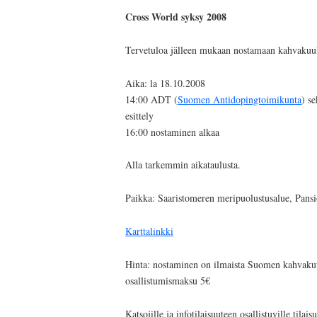
Cross World syksy 2008
Tervetuloa jälleen mukaan nostamaan kahvakuul
Aika: la 18.10.2008
14:00 ADT (
Suomen Antidopingtoimikunta
) s
esittely
16:00 nostaminen alkaa
Alla tarkemmin aikataulusta.
Paikka: Saaristomeren meripuolustusalue, Pans
Karttalinkki
Hinta: nostaminen on ilmaista Suomen kahvaku
osallistumismaksu 5€
Katsojille ja infotilaisuuteen osallistuville tila