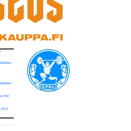
T
ääräinen
ääräinen
nin SM
2.2025