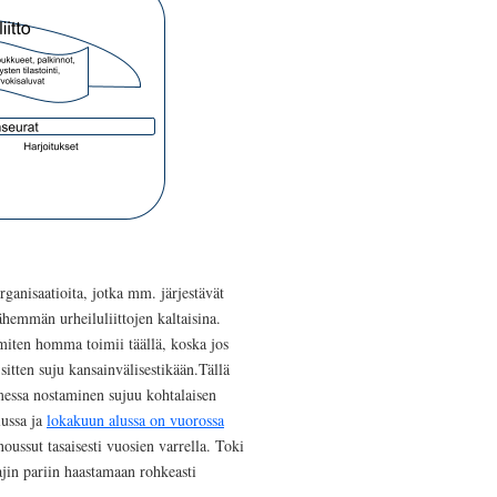
ganisaatioita, jotka mm. järjestävät
ähemmän urheiluliittojen kaltaisina.
 miten homma toimii täällä, koska jos
sitten suju kansainvälisestikään.Tällä
omessa nostaminen sujuu kohtalaisen
lussa ja
lokakuun alussa on vuorossa
noussut tasaisesti vuosien varrella. Toki
lajin pariin haastamaan rohkeasti