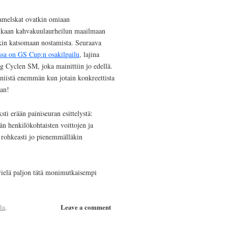
kamelskat ovatkin omiaan
mukaan kahvakuulaurheilun maailmaan
akin katsomaan nostamista. Seuraava
ssa on GS Cup:n osakilpailu
, lajina
g Cyclen SM, joka mainittiin jo edellä.
 niistä enemmän kun jotain konkreettista
aan!
ksti erään painiseuran esittelystä:
än henkilökohtaisten voittojen ja
ua rohkeasti jo pienemmälläkin
vielä paljon tätä monimutkaisempi
Leave a comment
la
,