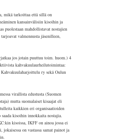
, mikä tarkoittaa että sillä on
eäminen kansainvälisiin kisoihin ja
as puolestaan mahdollistavat nostajien
ä tarjoavat valmennusta jäsenilleen,
orjatkaa jos jotain puuttuu toim. huom.) 4
aktiivista kahvakuulaurheilutoimintaa:
 Kahvakuulaharjoittelu ry sekä Oulun
Suomessa virallista edustusta (Suomen
ja) mutta suomalaiset kisaajat eli
ulleita kaikkien eri organisaatioiden
o saada kisoihin innokkaita nostajia.
:kin kisoissa, IKFF on ainoa jossa ei
i, jokaisessa on vastassa samat painot ja
in.