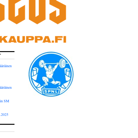
T
ääräinen
ääräinen
nin SM
2.2025