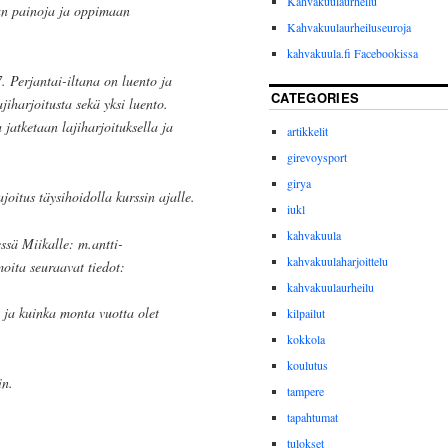
Kahvakuulaurheilu
an painoja ja oppimaan
Kahvakuulaurheiluseuroja
kahvakuula.fi Facebookissa
7. Perjantai-iltana on luento ja
CATEGORIES
iharjoitusta sekä yksi luento.
jatketaan lajiharjoituksella ja
artikkelit
girevoysport
girya
oitus täysihoidolla kurssin ajalle.
iukl
kahvakuula
ssä Miikalle: m.antti-
kahvakuulaharjoittelu
moita seuraavat tiedot:
kahvakuulaurheilu
 ja kuinka monta vuotta olet
kilpailut
kokkola
koulutus
in.
tampere
tapahtumat
tulokset