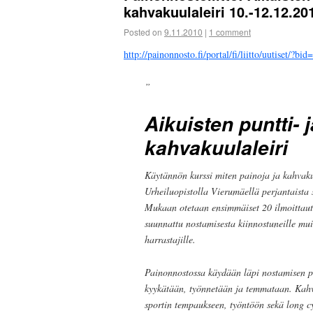
kahvakuulaleiri 10.-12.12.20
Posted on
9.11.2010
|
1 comment
http://painonnosto.fi/portal/fi/liitto/uutiset/?b
”
Aikuisten puntti- j
kahvakuulaleiri
Käytännön kurssi miten painoja ja kahva
Urheiluopistolla Vierumäellä perjantaista
Mukaan otetaan ensimmäiset 20 ilmoittautu
suunnattu nostamisesta kiinnostuneille muid
harrastajille.
Painonnostossa käydään läpi nostamisen p
kyykätään, työnnetään ja temmataan. Kahv
sportin tempaukseen, työntöön sekä long cy