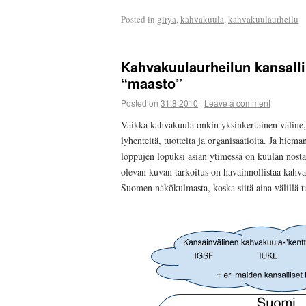
Posted in
girya
,
kahvakuula
,
kahvakuulaurheilu
Kahvakuulaurheilun kansalli
“maasto”
Posted on
31.8.2010
|
Leave a comment
Vaikka kahvakuula onkin yksinkertainen väline, 
lyhenteitä, tuotteita ja organisaatioita. Ja hie
loppujen lopuksi asian ytimessä on kuulan nosta
olevan kuvan tarkoitus on havainnollistaa kahva
Suomen näkökulmasta, koska siitä aina välillä 