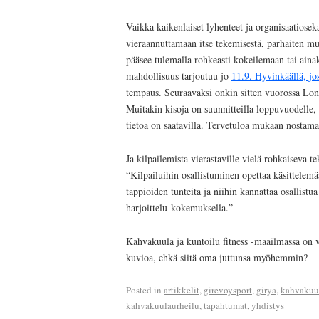
Vaikka kaikenlaiset lyhenteet ja organisaatiose
vieraannuttamaan itse tekemisestä, parhaiten 
pääsee tulemalla rohkeasti kokeilemaan tai ain
mahdollisuus tarjoutuu jo
11.9. Hyvinkäällä, jo
tempaus. Seuraavaksi onkin sitten vuorossa Lon
Muitakin kisoja on suunnitteilla loppuvuodelle,
tietoa on saatavilla. Tervetuloa mukaan nostam
Ja kilpailemista vierastaville vielä rohkaiseva te
“Kilpailuihin osallistuminen opettaa käsittelemä
tappioiden tunteita ja niihin kannattaa osallist
harjoittelu-kokemuksella.”
Kahvakuula ja kuntoilu fitness -maailmassa on 
kuvioa, ehkä siitä oma juttunsa myöhemmin?
Posted in
artikkelit
,
girevoysport
,
girya
,
kahvakuu
kahvakuulaurheilu
,
tapahtumat
,
yhdistys