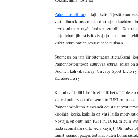
Painonnostoliitto
on lajin kattojärjestö Suomessa
vastuullaan kisasäännöt, edustusjoukkueiden nim
arvokisalupien myöntäminen seuroille. Seurat ta
harjottelun, järjestävät kisoja ja tapahtumia sek
kukin seura omien resurssiensa mukaan.
Suomessa on tätä kirjoitettaessa (tietääkseni, k
Painonnostoliittoon kuuluvaa seuraa, joissa on 
Suomen kahvakuula ry, Girevoy Sport Lieto ry,
Karateseura ry.
Kansainvälisillä liitoilla ei tällä hetkellä ole 
kahvakuula ry oli aikaisemmin IUKL:n maaedusta
Painonnostoliiton nimeämät edustajat ovat tervet
kisoihin, koska kaikilla on yhtä lailla motivaati
Nostajia on ollut niin IGSF:n, IUKL:n kuin WKC
taida suomalaisia olla vielä käynyt. Oli miten ol
samat säännöt pääpiirteittäin, kuten kotimaassak