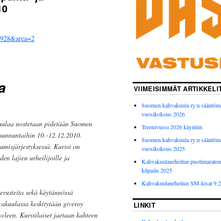
10
id=928&area=2
a
VIIMEISIMMÄT ARTIKKELI
Suomen kahvakuula ry:n sääntöm
vuosikokous 2026
kuulaa nostetaan pidetään Suomen
Treenivuosi 2026 käyntiin
 sunnuntaihin 10.-12.12.2010.
Suomen kahvakuula ry:n sääntöm
misjärjestyksessä. Kurssi on
vuosikokous 2025
en lajien urheilijoille ja
Kahvakuulaurheilun puolimarato
kilpailu 2025
Kahvakuulaurheilun SM-kisat 9.
erusteita sekä käytännössä
akuulassa keskitytään giveroy
LINKIT
cleen. Kurssilaiset jaetaan kahteen