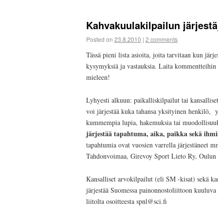
Kahvakuulakilpailun järjest
Posted on
23.8.2010
|
2 comments
Tässä pieni lista asioita, joita tarvitaan kun jä
kysymyksiä ja vastauksia. Laita kommentteihin 
mieleen!
Lyhyesti alkuun: paikalliskilpailut tai kansallis
voi järjestää kuka tahansa yksityinen henkilö, y
kummempia lupia, hakemuksia tai muodollisuuk
järjestää tapahtuma, aika, paikka sekä ihmi
tapahtumia ovat vuosien varrella järjestäneet
Tahdonvoimaa, Girevoy Sport Lieto Ry, Oulun Ka
Kansalliset arvokilpailut (eli SM -kisat) sekä k
järjestää Suomessa painonnostoliittoon kuuluva 
liitolta osoitteesta spnl@sci.fi