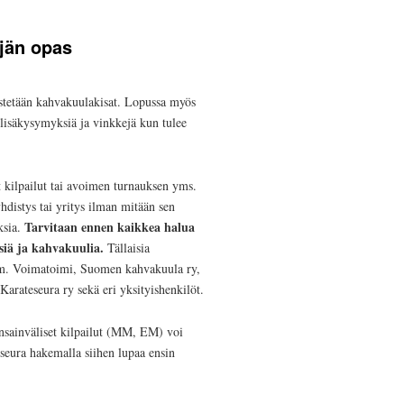
äjän opas
rjestetään kahvakuulakisat. Lopussa myös
lisäkysymyksiä ja vinkkejä kun tulee
et kilpailut tai avoimen turnauksen yms.
hdistys tai yritys ilman mitään sen
Tarvitaan ennen kaikkea halua
sia.
siä ja kahvakuulia.
Tällaisia
 mm. Voimatoimi, Suomen kahvakuula ry,
rateseura ry sekä eri yksityishenkilöt.
ansainväliset kilpailut (MM, EM) voi
seura hakemalla siihen lupaa ensin