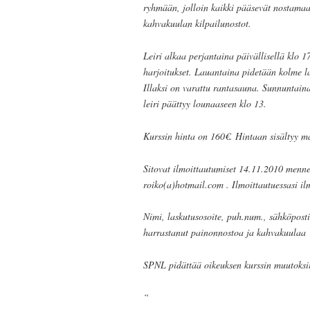
ryhmään, jolloin kaikki pääsevät nostama
kahvakuulan kilpailunostot.
Leiri alkaa perjantaina päivällisellä klo 1
harjoitukset. Lauantaina pidetään kolme laj
Illaksi on varattu rantasauna. Sunnuntaina 
leiri päättyy lounaaseen klo 13.
Kurssin hinta on 160€. Hintaan sisältyy maj
Sitovat ilmoittautumiset 14.11.2010 menne
roiko(a)hotmail.com . Ilmoittautuessasi il
Nimi, laskutusosoite, puh.num., sähköposti
harrastanut painonnostoa ja kahvakuulaa
SPNL pidättää oikeuksen kurssin muutoksi
“