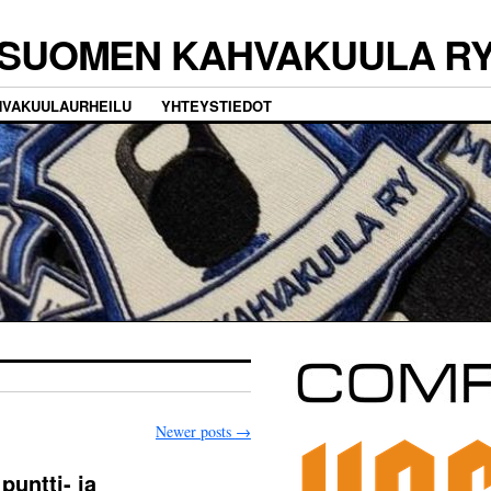
SUOMEN KAHVAKUULA R
HVAKUULAURHEILU
YHTEYSTIEDOT
Newer posts
→
puntti- ja